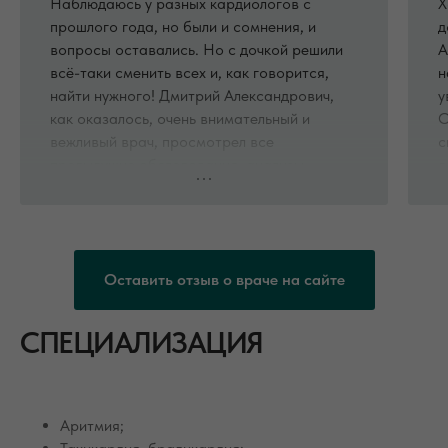
Наблюдаюсь у разных кардиологов с
Х
прошлого года, но были и сомнения, и
д
вопросы оставались. Но с дочкой решили
А
всё-таки сменить всех и, как говорится,
н
найти нужного! Дмитрий Александрович,
у
как оказалось, очень внимательный и
О
вежливый врач, просмотрел все
с
предыдущие обследования, анализы​,
д
расспросил о текущем лечении, и чётко и
о
конструктивно все пояснил на понятном
О
языке. Внёс нужные корректировки в
с
лечение, провел и назначил дополнительно
А
Оставить отзыв о враче на сайте
обследования.
Понравилось все: внимание к пациенту,
чёткое разъяснение, что нужно и что нет,
СПЕЦИАЛИЗАЦИЯ
спокойное разжевывание того, что мы
недопонимаем. 🙂 Молодец!
Аритмия;