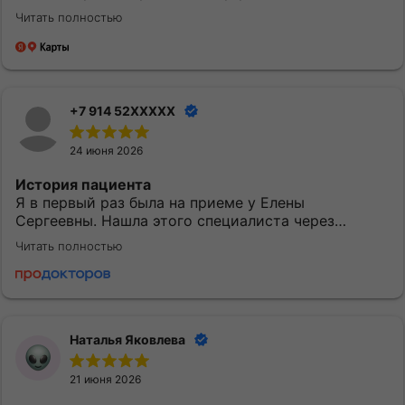
качественно и вовремя. Однозначно придем еще.
Читать полностью
+7 914 52XXXXX
24 июня 2026
История пациента
Я в первый раз была на приеме у Елены
Сергеевны. Нашла этого специалиста через
приложение МедТочка. При выборе обратила
Читать полностью
внимание на ее профессионализм. Перед
исследованием были предоставлены одноразовые
расходные материалы: салфетки и пеленки.
Понравилось
Наталья Яковлева
Могу сказать, что после посещения доктора
Субочевой Е.С. у меня остались хорошие
21 июня 2026
впечатления. Врач показалась доброжелательной.
Она все объяснила и рассказала. Наша встреча