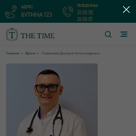
ТЕЛЕФОНЫ:
АДРЕС:
31-92-92
БУТИНА 123
31-92-91
Главная
»
Врачи
»
Савватеев Дмитрий Александрович