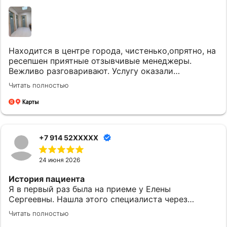
Находится в центре города, чистенько,опрятно, на
ресепшен приятные отзывчивые менеджеры.
Вежливо разговаривают. Услугу оказали
качественно и вовремя. Однозначно придем еще.
Читать полностью
+7 914 52XXXXX
24 июня 2026
История пациента
Я в первый раз была на приеме у Елены
Сергеевны. Нашла этого специалиста через
приложение МедТочка. При выборе обратила
Читать полностью
внимание на ее профессионализм. Перед