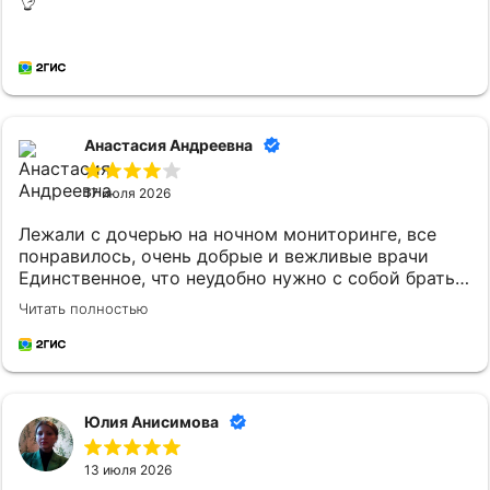
👌
Анастасия Андреевна
17 июля 2026
Лежали с дочерью на ночном мониторинге, все
понравилось, очень добрые и вежливые врачи
Единственное, что неудобно нужно с собой брать
постельное белье и маленькому ребенку
Читать полностью
кипяченую воду
Юлия Анисимова
13 июля 2026