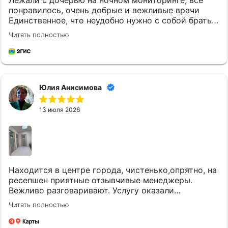
понравилось, очень добрые и вежливые врачи
Единственное, что неудобно нужно с собой брать
постельное белье и маленькому ребенку
Читать полностью
кипяченую воду
Юлия Анисимова
13 июля 2026
Находится в центре города, чистенько,опрятно, на
ресепшен приятные отзывчивые менеджеры.
Вежливо разговаривают. Услугу оказали
качественно и вовремя. Однозначно придем еще.
Читать полностью