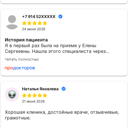
+7 914 52XXXXX
24 июня 2026
История пациента
Я в первый раз была на приеме у Елены
Сергеевны. Нашла этого специалиста через
приложение МедТочка. При выборе обратила
Читать полностью
внимание на ее профессионализм. Перед
исследованием были предоставлены одноразовые
расходные материалы: салфетки и пеленки.
Понравилось
Наталья Яковлева
Могу сказать, что после посещения доктора
Субочевой Е.С. у меня остались хорошие
21 июня 2026
впечатления. Врач показалась доброжелательной.
Она все объяснила и рассказала. Наша встреча
Хорошая клиника, достойные врачи, отзывчивые,
началась в назначенное время. Елена Сергеевна
грамотные.
провела со мной приблизительно 15-20 минут, и в
данном случае этого оказалось вполне