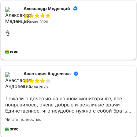
Александр Меденций
31 июля 2026
👌
Анастасия Андреевна
17 июля 2026
Лежали с дочерью на ночном мониторинге, все
понравилось, очень добрые и вежливые врачи
Единственное, что неудобно нужно с собой брать
постельное белье и маленькому ребенку
Читать полностью
кипяченую воду