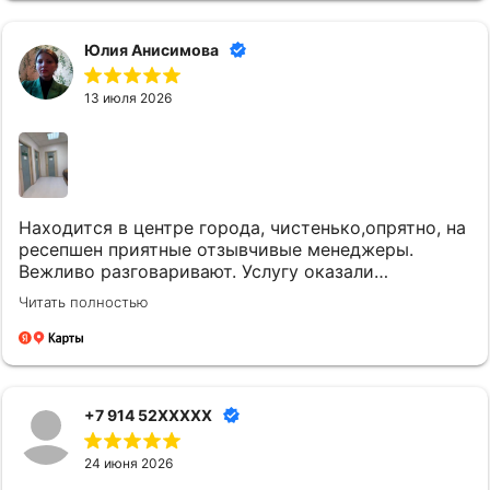
Юлия Анисимова
13 июля 2026
Находится в центре города, чистенько,опрятно, на
ресепшен приятные отзывчивые менеджеры.
Вежливо разговаривают. Услугу оказали
качественно и вовремя. Однозначно придем еще.
Читать полностью
+7 914 52XXXXX
24 июня 2026