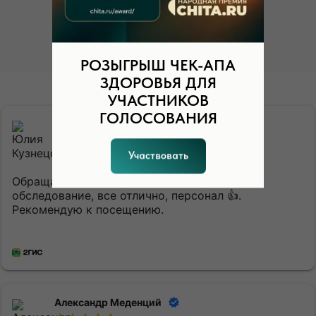
На основе
1 037
оценок
Оставить отзыв
РОЗЫГРЫШ ЧЕК-АПА
ЗДОРОВЬЯ ДЛЯ
УЧАСТНИКОВ
ГОЛОСОВАНИЯ
Юлия Кузнецова
Участвовать
7 августа 2026
Обращалась сама, привозила маму на
обследование, все отлично, персонал 👍.
Рекомендую к посещению.
Александр Меденций