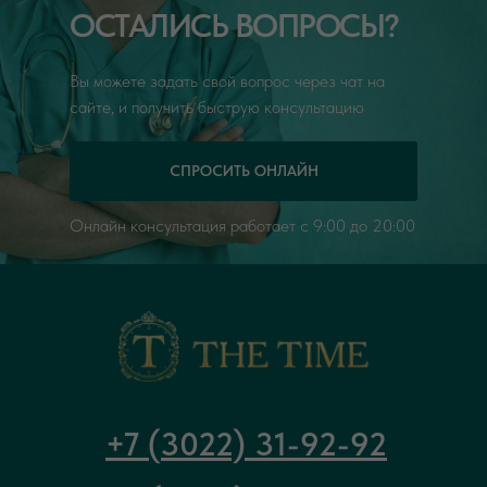
ОСТАЛИСЬ ВОПРОСЫ?
можно порекомендовать своим знакомым и
другим пациентам при необходимости.
Вы можете задать свой вопрос через чат на
сайте, и получить быструю консультацию
СПРОСИТЬ ОНЛАЙН
Онлайн консультация работает с 9:00 до 20:00
+7 (3022) 31-92-92