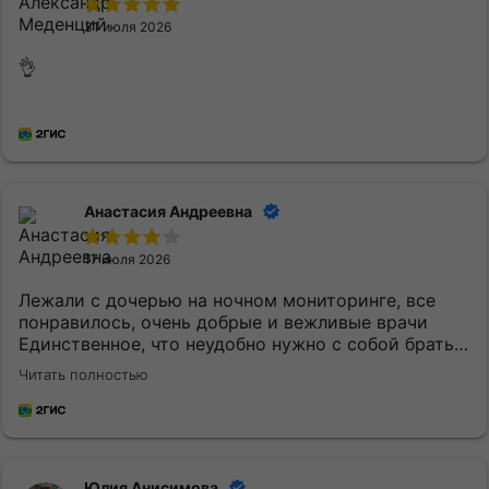
31 июля 2026
👌
Анастасия Андреевна
17 июля 2026
Лежали с дочерью на ночном мониторинге, все
понравилось, очень добрые и вежливые врачи
Единственное, что неудобно нужно с собой брать
постельное белье и маленькому ребенку
Читать полностью
кипяченую воду
Юлия Анисимова