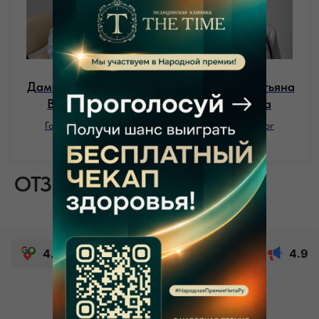
Дамбаева Евгения
Шадурская Татьяна
Викторовна
Федоровна
Гастроэнтеролог
Гастроэнтеролог
ОТЗЫВЫ ПАЦИЕНТОВ
4.8
4.2
4.7
4.9
4.9
4.8
из 5