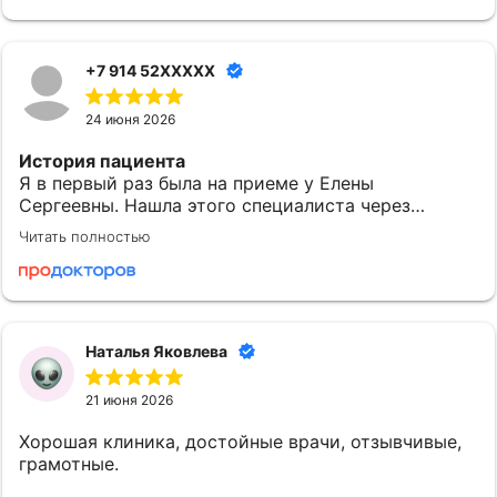
+7 914 52XXXXX
24 июня 2026
История пациента
Я в первый раз была на приеме у Елены
Сергеевны. Нашла этого специалиста через
приложение МедТочка. При выборе обратила
Читать полностью
внимание на ее профессионализм. Перед
исследованием были предоставлены одноразовые
расходные материалы: салфетки и пеленки.
Понравилось
Наталья Яковлева
Могу сказать, что после посещения доктора
Субочевой Е.С. у меня остались хорошие
21 июня 2026
впечатления. Врач показалась доброжелательной.
Она все объяснила и рассказала. Наша встреча
Хорошая клиника, достойные врачи, отзывчивые,
началась в назначенное время. Елена Сергеевна
грамотные.
провела со мной приблизительно 15-20 минут, и в
данном случае этого оказалось вполне