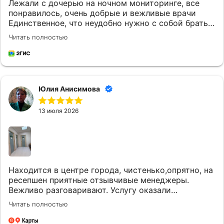
Лежали с дочерью на ночном мониторинге, все
понравилось, очень добрые и вежливые врачи
Единственное, что неудобно нужно с собой брать
постельное белье и маленькому ребенку
Читать полностью
кипяченую воду
Юлия Анисимова
13 июля 2026
Находится в центре города, чистенько,опрятно, на
ресепшен приятные отзывчивые менеджеры.
Вежливо разговаривают. Услугу оказали
качественно и вовремя. Однозначно придем еще.
Читать полностью