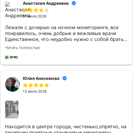
Анастасия Андреевна
17 июля 2026
Лежали с дочерью на ночном мониторинге, все
понравилось, очень добрые и вежливые врачи
Единственное, что неудобно нужно с собой брать
постельное белье и маленькому ребенку
Читать полностью
кипяченую воду
Юлия Анисимова
13 июля 2026
Находится в центре города, чистенько,опрятно, на
ресепшен приятные отзывчивые менеджеры.