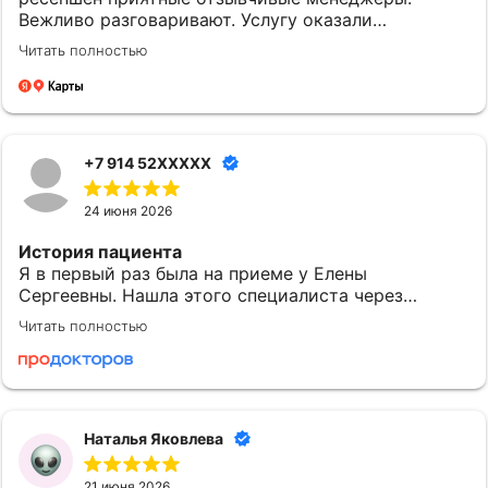
Вежливо разговаривают. Услугу оказали
качественно и вовремя. Однозначно придем еще.
Читать полностью
+7 914 52XXXXX
24 июня 2026
История пациента
Я в первый раз была на приеме у Елены
Сергеевны. Нашла этого специалиста через
приложение МедТочка. При выборе обратила
Читать полностью
внимание на ее профессионализм. Перед
исследованием были предоставлены одноразовые
расходные материалы: салфетки и пеленки.
Понравилось
Наталья Яковлева
Могу сказать, что после посещения доктора
Субочевой Е.С. у меня остались хорошие
21 июня 2026