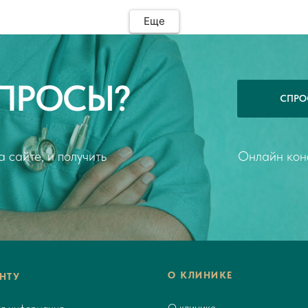
доктора Субочевой Е.С. у меня остались
хорошие впечатления. Врач показалась
Еще
доброжелательной. Она все объяснила и
рассказала. Наша встреча началась в
назначенное время. Елена Сергеевна
провела со мной приблизительно 15-20
ПРОСЫ?
минут, и в данном случае этого оказалось
СПРО
вполне достаточно, мы все успели. В
процессе исследования доктор все
комментировала и показывала
изображение на мониторе. По итогу, я
 сайте, и получить
Онлайн конс
получила на руки заключение УЗИ​ и
снимки. Специалист доносила информацию
в понятной форме и смогла ответить на все
вопросы, которые возникали. Обязательно
обращусь к Елене Сергеевне повторно,
если вдруг потребуется. По моему мнению,
данного доктора однозначно можно
порекомендовать своим знакомым и
другим пациентам при необходимости.
О КЛИНИКЕ
НТУ
О клинике