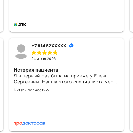
+7 914 52XXXXX
24 июня 2026
История пациента
Я в первый раз была на приеме у Елены
Сергеевны. Нашла этого специалиста через
приложение МедТочка. При выборе
Читать полностью
обратила внимание на ее профессионализм.
Перед исследованием были предоставлены
одноразовые расходные материалы:
салфетки и пеленки.
Понравилось
Могу сказать, что после посещения