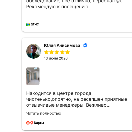
обследование, все отлично, персонал 👍.
Рекомендую к посещению.
Юлия Анисимова
13 июля 2026
Находится в центре города,
чистенько,опрятно, на ресепшен приятные
отзывчивые менеджеры. Вежливо
разговаривают. Услугу оказали качественно
Читать полностью
и вовремя. Однозначно придем еще.