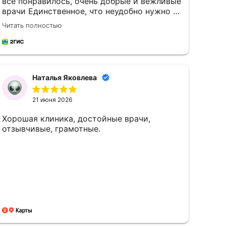
все понравилось, очень добрые и вежливые
врачи Единственное, что неудобно нужно с
собой брать постельное белье и
Читать полностью
маленькому ребенку кипяченую воду
Наталья Яковлева
21 июня 2026
Хорошая клиника, достойные врачи,
отзывчивые, грамотные.