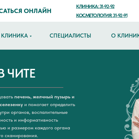
КЛИНИКА: 31-92-92
САТЬСЯ ОНЛАЙН
КОСМЕТОЛОГИЯ: 31-92-91
КЛИНИКА
СПЕЦИАЛИСТЫ
О КЛИНИ
В ЧИТЕ
довать
печень, желчный пузырь и
 селезенку
и помогает определить
нутри органов, воспалительные
вность и информативность
ью и размером каждого органа
го сканирования.