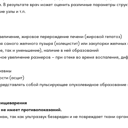
. В результате врач может оценить различные параметры струк
е узлы и т.п.
увеличение, жировое перерождение печени (жировой гепатоз)
ия самого желчного пузыря (холецистит) или закупорки желчных
е, так и уменьшение), наличие в ней образований
ое увеличение размеров – при отеке во время воспаления, диф
травмы
ости (асцит)
редставлять собой пульсирующее опухолевидное образование в
 пищеварения
 не имеет противопоказаний.
м, так как ультразвук безвреден и не повреждает ткани орган