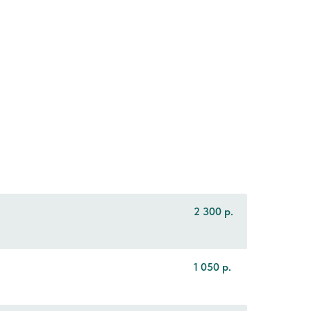
2 300
р.
1 050
р.