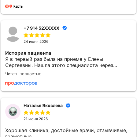
+7 914 52XXXXX
24 июня 2026
История пациента
Я в первый раз была на приеме у Елены
Сергеевны. Нашла этого специалиста через
приложение МедТочка. При выборе обратила
Читать полностью
внимание на ее профессионализм. Перед
исследованием были предоставлены одноразовые
расходные материалы: салфетки и пеленки.
Понравилось
Наталья Яковлева
Могу сказать, что после посещения доктора
Субочевой Е.С. у меня остались хорошие
21 июня 2026
впечатления. Врач показалась доброжелательной.
Она все объяснила и рассказала. Наша встреча
Хорошая клиника, достойные врачи, отзывчивые,
началась в назначенное время. Елена Сергеевна
грамотные.