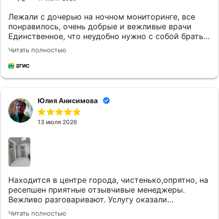
Лежали с дочерью на ночном мониторинге, все
понравилось, очень добрые и вежливые врачи
Единственное, что неудобно нужно с собой брать
постельное белье и маленькому ребенку
Читать полностью
кипяченую воду
Юлия Анисимова
13 июля 2026
Находится в центре города, чистенько,опрятно, на
ресепшен приятные отзывчивые менеджеры.
Вежливо разговаривают. Услугу оказали
качественно и вовремя. Однозначно придем еще.
Читать полностью