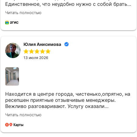
Единственное, что неудобно нужно с собой брать
постельное белье и маленькому ребенку
Читать полностью
кипяченую воду
Юлия Анисимова
13 июля 2026
Находится в центре города, чистенько,опрятно, на
ресепшен приятные отзывчивые менеджеры.
Вежливо разговаривают. Услугу оказали
качественно и вовремя. Однозначно придем еще.
Читать полностью