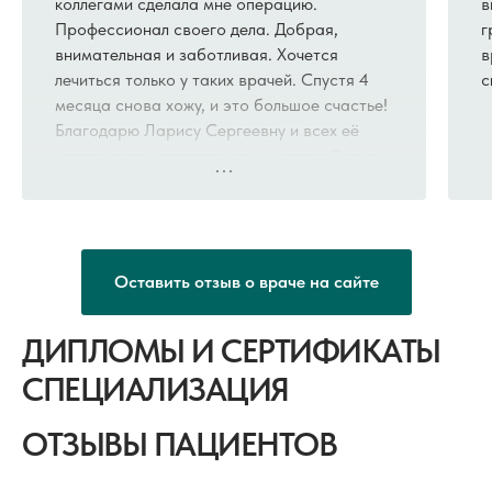
коллегами сделала мне операцию.
в
Профессионал своего дела. Добрая,
г
внимательная и заботливая. Хочется
в
лечиться только у таких врачей. Спустя 4
с
месяца снова хожу, и это большое счастье!
Благодарю Ларису Сергеевну и всех её
коллег-травматологов за их нелегкий труд и
за то, что ставят нас снова на ноги.
Оставить отзыв о враче на сайте
ДИПЛОМЫ И СЕРТИФИКАТЫ
СПЕЦИАЛИЗАЦИЯ
ОТЗЫВЫ ПАЦИЕНТОВ