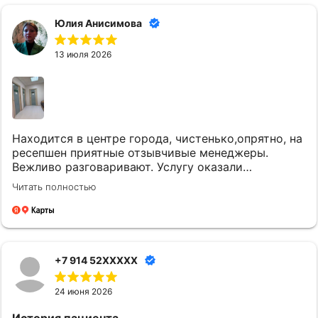
Юлия Анисимова
13 июля 2026
Находится в центре города, чистенько,опрятно, на
ресепшен приятные отзывчивые менеджеры.
Вежливо разговаривают. Услугу оказали
качественно и вовремя. Однозначно придем еще.
Читать полностью
+7 914 52XXXXX
24 июня 2026
История пациента