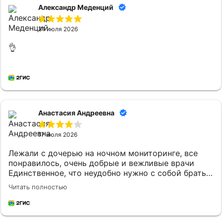
Александр Меденций
31 июля 2026
👌
Анастасия Андреевна
17 июля 2026
Лежали с дочерью на ночном мониторинге, все
понравилось, очень добрые и вежливые врачи
Единственное, что неудобно нужно с собой брать
постельное белье и маленькому ребенку
Читать полностью
кипяченую воду