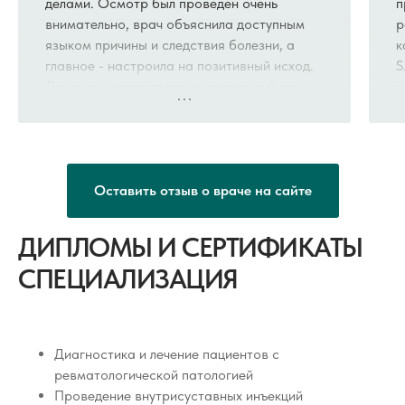
делами. Осмотр был проведен очень
п
внимательно, врач объяснила доступным
р
языком причины и следствия болезни, а
к
главное - настроила на позитивный исход.
S
Лечение начали сразу на следующий день, и
с
результат не заставил долго ждать.
Грамотное назначение дает положительные
результаты.
Оставить отзыв о враче на сайте
ДИПЛОМЫ И СЕРТИФИКАТЫ
СПЕЦИАЛИЗАЦИЯ
Диагностика и лечение пациентов с
ревматологической патологией
Проведение внутрисуставных инъекций