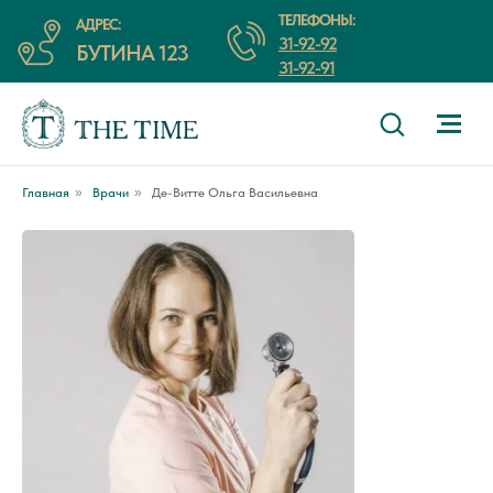
ТЕЛЕФОНЫ:
АДРЕС:
31-92-92
БУТИНА 123
31-92-91
Главная
»
Врачи
»
Де-Витте Ольга Васильевна