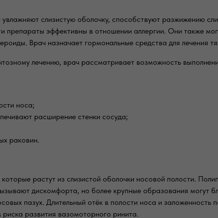
 увлажняют слизистую оболочку, способствуют разжижению сли
эти препараты эффективны в отношении аллергии. Они также мо
ероиды. Врач назначает гормональные средства для лечения т
тозному лечению, врач рассматривает возможность выполнения
ости носа;
спечивают расширение стенки сосуда;
ых раковин.
 которые растут из слизистой оболочки носовой полости. Поли
ызывают дискомфорта, но более крупные образования могут бл
совых пазух. Длительный отёк в полости носа и заложенность п
 риска развития вазомоторного ринита.