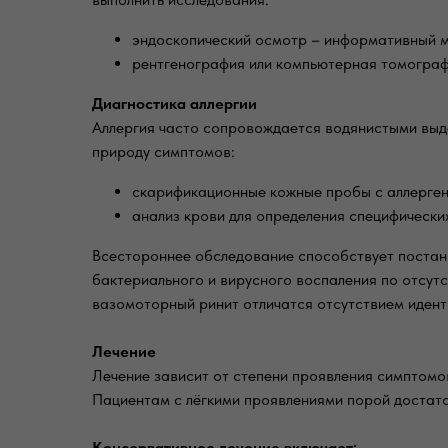
эндоскопический осмотр – информативный м
рентгенография или компьютерная томограф
Диагностика аллергии
Аллергия часто сопровождается водянистыми выде
природу симптомов:
скарификационные кожные пробы с аллерге
анализ крови для определения специфически
Всестороннее обследование способствует постано
бактериального и вирусного воспаления по отсут
вазомоторный ринит отличатся отсутствием идент
Лечение
Лечение зависит от степени проявления симптомо
Пациентам с лёгкими проявлениями порой достато
Консервативное лечение включает: