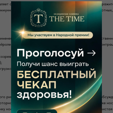
вляет собой сверхчувствительную реакцию на любой раздражит
ммунная реакция на белок, пыльцу, шерсть домашних животных, п
именением сосудосуживающих капель или прочими лекарствен
ейролептики, противосудорожные препараты, оральные контрац
озревании, болезнях эндокринной системы);
);
грузкой);
го ринита остается темой медицинских исследований и обсужд
оторного ринита. Нервные окончания в слизистой оболочке нос
ку носа, расширяются, приток крови увеличивается, слизистая