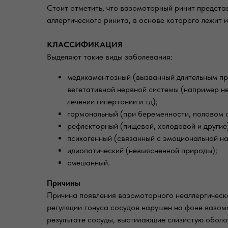
Стоит отметить, что вазомоторный ринит предста
аллергического ринита, в основе которого лежит и
КЛАССИФИКАЦИЯ
Выделяют такие виды заболевания:
медикаментозный (вызванный длительным пр
вегетативной нервной системы (например н
лечении гипертонии и тд);
гормональный (при беременности, половом с
рефлекторный (пищевой, холодовой и другие
психогенный (связанный с эмоциональной на
идиопатический (невыясненной природы);
смешанный.
Причины
Причина появления вазомоторного неаллергическо
регуляции тонуса сосудов нарушен на фоне вазом
результате сосуды, выстилающие слизистую оболоч