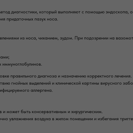
етод диагностики, который выполняют с помощью эндоскопа, 
ия придаточных пазух носа.
лениями из носа, чиханием, зудом. При подозрении на вазомот
нами;
х иммуноглобулинов.
вке правильного диагноза и назначению корректного лечения.
ствию гнойных выделений и клинической картины вирусного заб
ифицируемого аллергена.
в и может быть консервативным и хирургическим.
чно увлажнения воздуха в жилом помещении и избегания тригге