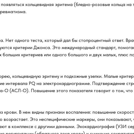
появляться кольцевидная эритема (бледно-розовые кольца на т
 ревматизма.
. Нет одного теста, который дал бы стопроцентный ответ. Врач
уются критерии Джонса. Это международный стандарт, помогаю
х больших критериев или одного большого и двух малых, плюс
орею, кольцевидную эритему и подкожные узелки. Малые критери
ние интервала PQ на электрокардиограмме. Подтверждение стр
на-О (АСЛ-О). Повышение этого показателя говорит о том, что
з крови. В нем видны признаки воспаления: повышение скорос
о возрастает. Это неспецифические маркеры, они показывают, 
вают в комплексе с другими данными. Эхокардиография (УЗИ се
чие регургитации (обратного тока крови) и снижение сократите