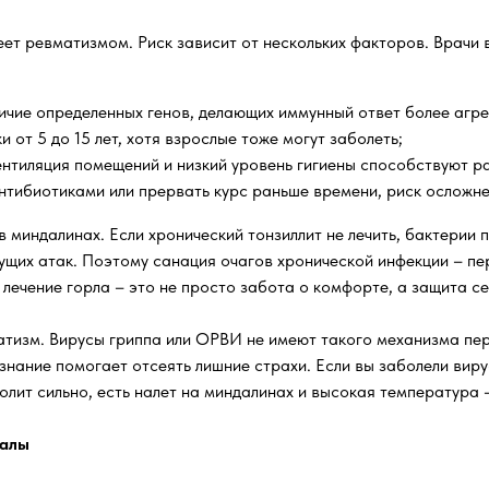
еет ревматизмом. Риск зависит от нескольких факторов. Врачи
ичие определенных генов, делающих иммунный ответ более агр
 от 5 до 15 лет, хотя взрослые тоже могут заболеть;
вентиляция помещений и низкий уровень гигиены способствуют 
 антибиотиками или прервать курс раньше времени, риск осложн
 миндалинах. Если хронический тонзиллит не лечить, бактерии
ущих атак. Поэтому санация очагов хронической инфекции – пер
лечение горла – это не просто забота о комфорте, а защита с
тизм. Вирусы гриппа или ОРВИ не имеют такого механизма пер
нание помогает отсеять лишние страхи. Если вы заболели виру
олит сильно, есть налет на миндалинах и высокая температура –
налы