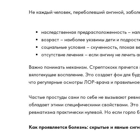
Не каждый человек, переболевший ангиной, забол
наследственная предрасположенность – нал
возраст – наиболее уязвимы дети и подростки
социальные условия – скученность, плохая 
отсутствие лечения – если ангину не лечить
Важно понимать механизм. Стрептококк прячется в
вялотекущее воспаление. Это создает фон для буд
что регулярные осмотры ЛОР-врача и правильное 
Частые простуды сами по себе не вызывают ревма
обладает этими специфическими свойствами. Это з
ревматизма практически нулевой. Но если горло б
Как проявляется болезнь: скрытые и явные сиг