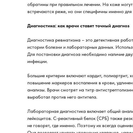
обратимы при правильном лечении. На коже могут 
встречаются реже, но они специфичны именно для
Диагностика: как врачи ставят точный диагноз
Диагностика ревматизма – это детективная работа
истории болезни и лабораторных данных. Использ
Для постановки диагноза необходимо наличие дву
инфекции.
Большие критерии включают кардит, полиартрит, х
повышение маркеров воспаления в крови, удлине
анализы. Врачи смотрят на титр антистрептолизи
выработал против него антитела.
Лабораторная диагностика включает общий анали
лейкоцитов. С-реактивный белок (СРБ) также резк
не говорят, где именно. Поэтому их всегда оцени
Она позволяет увидеть утолщение клапанов, нали