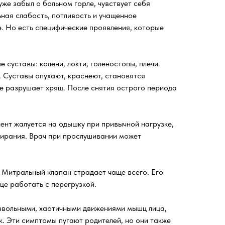
же забыл о больном горле, чувствует себя
ьная слабость, потливость и учащенное
. Но есть специфические проявления, которые
суставы: колени, локти, голеностопы, плечи.
. Суставы опухают, краснеют, становятся
 не разрушает хрящ. После снятия острого периода
ент жалуется на одышку при привычной нагрузке,
мирания. Врач при прослушивании может
Митральный клапан страдает чаще всего. Его
це работать с перегрузкой.
извольными, хаотичными движениями мышц лица,
к. Эти симптомы пугают родителей, но они также