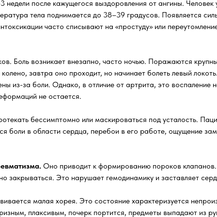
 недели после кажущегося выздоровления от ангины. Человек у
пература тела поднимается до 38–39 градусов. Появляется сил
интоксикации часто списывают на «простуду» или переутомление
ов. Боль возникает внезапно, часто ночью. Поражаются крупные 
колено, завтра оно проходит, но начинает болеть левый локоть
ены из-за боли. Однако, в отличие от артрита, это воспаление
еформаций не остается.
отекать бессимптомно или маскироваться под усталость. Паци
ся боли в области сердца, перебои в его работе, ощущение за
ревматизма.
Оно приводит к формированию пороков клапанов. 
но закрываться. Это нарушает гемодинамику и заставляет серд
звивается малая хорея. Это состояние характеризуется непро
призным, плаксивым, почерк портится, предметы выпадают из ру