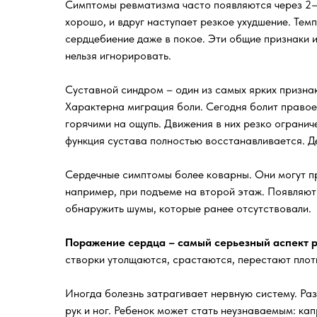
Симптомы ревматизма часто появляются через 2–3
хорошо, и вдруг наступает резкое ухудшение. Тем
сердцебиение даже в покое. Эти общие признаки 
нельзя игнорировать.
Суставной синдром – один из самых ярких признак
Характерна миграция боли. Сегодня болит правое 
горячими на ощупь. Движения в них резко огранич
функция сустава полностью восстанавливается. Д
Сердечные симптомы более коварны. Они могут пр
например, при подъеме на второй этаж. Появляют
обнаружить шумы, которые ранее отсутствовали.
Поражение сердца – самый серьезный аспект 
створки утолщаются, срастаются, перестают плот
Иногда болезнь затрагивает нервную систему. Ра
рук и ног. Ребенок может стать неузнаваемым: ка