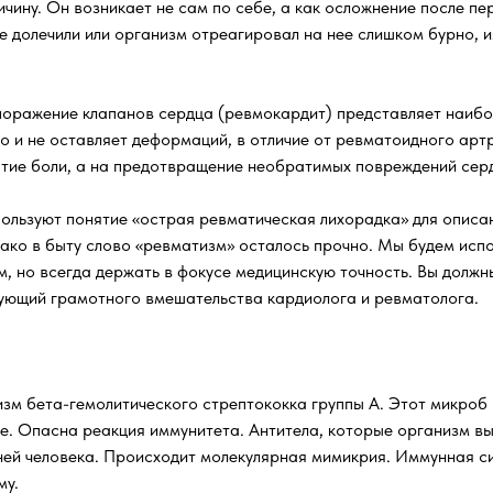
ичину. Он возникает не сам по себе, а как осложнение после п
не долечили или организм отреагировал на нее слишком бурно,
оражение клапанов сердца (ревмокардит) представляет наибол
о и не оставляет деформаций, в отличие от ревматоидного арт
ятие боли, а на предотвращение необратимых повреждений сер
пользуют понятие «острая ревматическая лихорадка» для описа
нако в быту слово «ревматизм» осталось прочно. Мы будем испо
м, но всегда держать в фокусе медицинскую точность. Вы должны
бующий грамотного вмешательства кардиолога и ревматолога.
зм бета-гемолитического стрептококка группы А. Этот микроб 
це. Опасна реакция иммунитета. Антитела, которые организм в
ей человека. Происходит молекулярная мимикрия. Иммунная си
му.