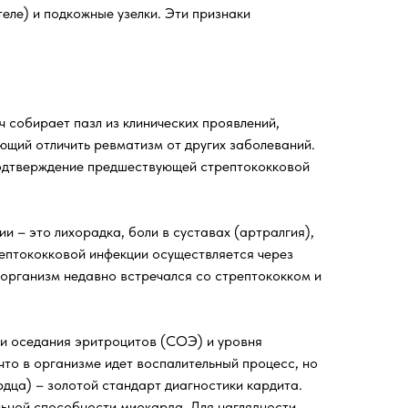
еле) и подкожные узелки. Эти признаки
 собирает пазл из клинических проявлений,
щий отличить ревматизм от других заболеваний.
 подтверждение предшествующей стрептококковой
и – это лихорадка, боли в суставах (артралгия),
ептококковой инфекции осуществляется через
 организм недавно встречался со стрептококком и
ти оседания эритроцитов (СОЭ) и уровня
что в организме идет воспалительный процесс, но
рдца) – золотой стандарт диагностики кардита.
льной способности миокарда. Для наглядности