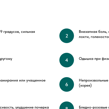
9 градусов, сильная
Внезапная боль, 
локти, голеносто
другому
Одышка при физи
 замирания или учащенное
Непроизвольные 
(хорея)
сивость, ухудшение почерка
Бледно-розовые 