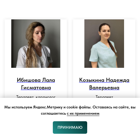
Ибишова Лала
Козыкина Надежда
Гисматовна
Валерьевна
Терапевт, кардиолог
Терапевт
Мы используем Яндекс.Метрику и cookie файлы. Оставаясь на сайте, вы
соглашаетесь
с их применением
ОТЗЫВЫ ПАЦИЕНТОВ
ПРИНИМАЮ
Заявка
Запись
Звонок
Чат