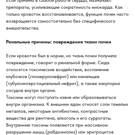
Если причина в слабой работе сердца, назначают
препараты, усиливающие сократимость миокарда. Как
только кровоток восстанавливается, функция почек часто
возвращается самостоятельно без специфического
вмешательства.
Ренальные причины: повреждение ткани почки
Если кровоток был в норме, но ткань почки получила
повреждение, говорят о ренальной форме. Сюда
относятся токсические воздействия, воспаление
клубочков (гломерулонефрит) или канальцев
(тубулоинтерстициальный нефрит), а также закупорка
сосудов внутри органа.
Токсины могут поступать извне или образовываться
внутри организма. К внешним ядам относят соли тяжелых
металлов, некоторые антибиотики, контрастные
вещества для рентгена, алкоголь и его суррогаты.
Внутренние токсины появляются при массивном
разрушении мышц (рабдомиолиз) или эритроцитов