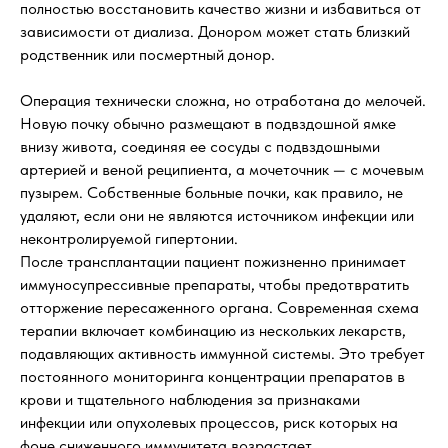
полностью восстановить качество жизни и избавиться от
зависимости от диализа. Донором может стать близкий
родственник или посмертный донор.
Операция технически сложна, но отработана до мелочей.
Новую почку обычно размещают в подвздошной ямке
внизу живота, соединяя ее сосуды с подвздошными
артерией и веной реципиента, а мочеточник — с мочевым
пузырем. Собственные больные почки, как правило, не
удаляют, если они не являются источником инфекции или
неконтролируемой гипертонии.
После трансплантации пациент пожизненно принимает
иммуносупрессивные препараты, чтобы предотвратить
отторжение пересаженного органа. Современная схема
терапии включает комбинацию из нескольких лекарств,
подавляющих активность иммунной системы. Это требует
постоянного мониторинга концентрации препаратов в
крови и тщательного наблюдения за признаками
инфекции или опухолевых процессов, риск которых на
фоне сниженного иммунитета возрастает.