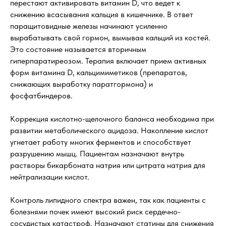
перестают активировать витамин D, что ведет к
снижению всасывания кальция в кишечнике. В ответ
паращитовидные железы начинают усиленно
вырабатывать свой гормон, вымывая кальций из костей.
Это состояние называется вторичным
гиперпаратиреозом. Терапия включает прием активных
форм витамина D, кальцимиметиков (препаратов,
снижающих выработку паратгормона) и
фосфатбиндеров.
Коррекция кислотно-щелочного баланса необходима при
развитии метаболического ацидоза. Накопление кислот
угнетает работу многих ферментов и способствует
разрушению мышц. Пациентам назначают внутрь
растворы бикарбоната натрия или цитрата натрия для
нейтрализации кислот.
Контроль липидного спектра важен, так как пациенты с
болезнями почек имеют высокий риск сердечно-
сосудистых катастроф. Назначают статины для снижения