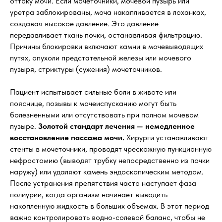
оттоку мочи. Если мочеточники, мочевой пузырь или
уретра заблокированы, моча накапливается в лоханках,
создавая высокое давление. Это давление
передавливает ткань почки, останавливая фильтрацию.
Причины блокировки включают камни в мочевыводящих
путях, опухоли предстательной железы или мочевого
пузыря, стриктуры (сужения) мочеточников.
Пациент испытывает сильные боли в животе или
пояснице, позывы к мочеиспусканию могут быть
болезненными или отсутствовать при полном мочевом
пузыре.
Золотой стандарт лечения — немедленное
восстановление пассажа мочи.
Хирурги устанавливают
стенты в мочеточники, проводят чрескожную пункционную
нефростомию (выводят трубку непосредственно из почки
наружу) или удаляют камень эндоскопическим методом.
После устранения препятствия часто наступает фаза
полиурии, когда организм начинает выводить
накопленную жидкость в больших объемах. В этот период
важно контролировать водно-солевой баланс, чтобы не