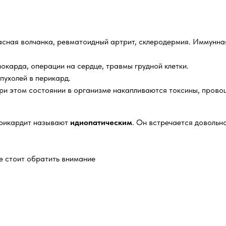
асная волчанка, ревматоидный артрит, склеродермия. Иммунна
иокарда, операции на сердце, травмы грудной клетки.
пухолей в перикард.
при этом состоянии в организме накапливаются токсины, пров
ерикардит называют
идиопатическим
. Он встречается довольн
е стоит обратить внимание