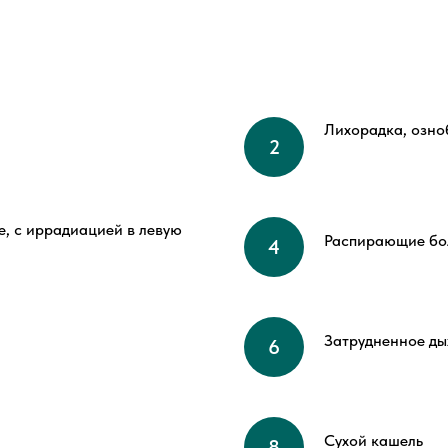
Лихорадка, озно
е, с иррадиацией в левую
Распирающие бол
Затрудненное ды
Сухой кашель