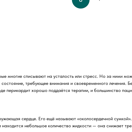
орые многие списывают на усталость или стресс. Но за ними мо
 а состояние, требующее внимания и своевременного лечения. Б
ходе перикардит хорошо поддаётся терапии, и большинство пац
ружающая сердце. Его ещё называют «околосердечной сумкой». 
и находится небольшое количество жидкости — она снижает тр