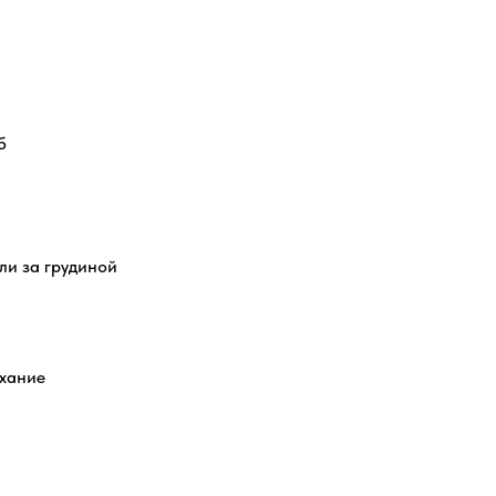
б
и за грудиной
хание