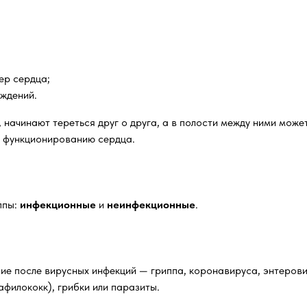
ер сердца;
еждений.
 начинают тереться друг о друга, а в полости между ними може
 функционированию сердца.
ппы:
инфекционные
и
неинфекционные
.
ие после вирусных инфекций — гриппа, коронавируса, энтерови
афилококк), грибки или паразиты.