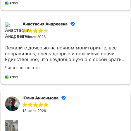
Анастасия Андреевна
17 июля 2026
Лежали с дочерью на ночном мониторинге, все
понравилось, очень добрые и вежливые врачи
Единственное, что неудобно нужно с собой брать
постельное белье и маленькому ребенку
Читать полностью
кипяченую воду
Юлия Анисимова
13 июля 2026