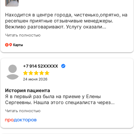
Находится в центре города, чистенько,опрятно, на
ресепшен приятные отзывчивые менеджеры.
Вежливо разговаривают. Услугу оказали
качественно и вовремя. Однозначно придем еще.
Читать полностью
+7 914 52XXXXX
24 июня 2026
История пациента
Я в первый раз была на приеме у Елены
Сергеевны. Нашла этого специалиста через
приложение МедТочка. При выборе обратила
Читать полностью
внимание на ее профессионализм. Перед
исследованием были предоставлены одноразовые
расходные материалы: салфетки и пеленки.