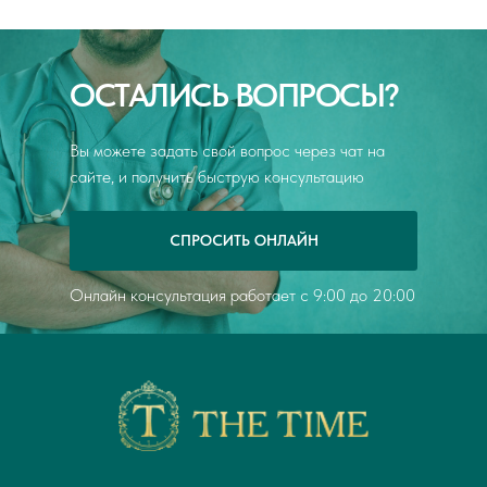
форме и смогла ответить на все вопросы, которые
возникали. Обязательно обращусь к Елене
Сергеевне повторно, если вдруг потребуется. По
моему мнению, данного доктора однозначно
ОСТАЛИСЬ ВОПРОСЫ?
можно порекомендовать своим знакомым и
другим пациентам при необходимости.
Вы можете задать свой вопрос через чат на
сайте, и получить быструю консультацию
СПРОСИТЬ ОНЛАЙН
Онлайн консультация работает с 9:00 до 20:00