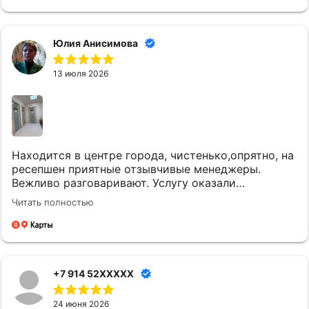
Юлия Анисимова
13 июля 2026
Находится в центре города, чистенько,опрятно, на
ресепшен приятные отзывчивые менеджеры.
Вежливо разговаривают. Услугу оказали
качественно и вовремя. Однозначно придем еще.
Читать полностью
+7 914 52XXXXX
24 июня 2026