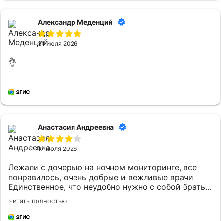
Александр Меденций
31 июля 2026
👌
Анастасия Андреевна
17 июля 2026
Лежали с дочерью на ночном мониторинге, все
понравилось, очень добрые и вежливые врачи
Единственное, что неудобно нужно с собой брать
постельное белье и маленькому ребенку
Читать полностью
кипяченую воду