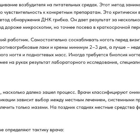
ивание возбудителя на питательных средах. Этот метод занимае
го чувствительность к конкретным препаратам. Это критически 
тод обнаружения ДНК грибка. Он дает результат за несколько 
од дороже микроскопии, но точнее посева в краткосрочной пер
й работник. Самостоятельно соскабливать ноготь перед визито
ротивогрибковые лаки и кремы минимум 2–3 дня, а лучше – неде
ого ногтя и подногтевых масс. Иногда требуется биопсия ногте
имея на руках результат лабораторного исследования, специал
, насколько далеко зашел процесс. Врачи классифицируют оних
ификации зависит выбор между местным лечением, системными 
ечить только мазями. На поздних стадиях местные средства ф
е определяют тактику врача: