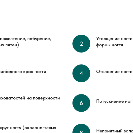
пожелтение, побурение,
Утолщение ногте
ых пятен)
формы ногтя
вободного края ногтя
Отслоение ногте
оховатостей на поверхности
Потускнение ног
круг ногтя (околоногтевых
Неприятный запа