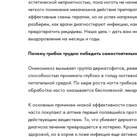
эстетической неприятностью, пока ноготь не начн
четкого понимания механизмов действия препарат
эффективные схемы терапии, но их успех напрямую
разберем, как врачи диагностируют инфекцию, как
предотвратить рецидивы. Наша цель – дать вам и
выздоровление на месяцы и годы.
Почему грибок трудно победить самостоятельн
Онихомикоз вызывает группа дерматофитов, реже
способностью проникать глубоко в толщу ногтевой
питательной средой. По мере роста ногтя грибко
обработка часто оказывается бесполезной: лекарс
К основным причинам низкой эффективности само
часто покупают в аптеке первый попавшийся проти
действующим веществам. То, что убивает дермат
диагноза лечение превращается в лотерею. Кроме 
здоровой, но в корне и ложе инфекция еще активн