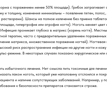
орма с поражением менее 50% площади). Грибок затрагивает с
у и толщину, изменения минимальны – появление пятен, полос,
 растворами). Шансы на полное излечение без приема таблето
лощади, гипертрофия или атрофия ногтя). Ноготь меняет цвет н
 Инфекция проникает глубоко в матрикс (корень ногтя). Местны
ной терапии, часто с предварительным удалением пораженных 
ечение матрикса, множественное поражение ногтей). Ногтевая
Высокий риск распространения инфекции на другие ногти и кож
ульс-режиме. В некоторых случаях показано хирургическое или
ь избыточного лечения. Нет смысла пить токсичные для печени
мазать лаком ноготь, который уже наполовину отслоился и пок
т пациента и наличие сопутствующих заболеваний. Например, у 
ребования к безопасности препаратов становятся строже.