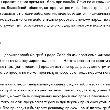
ет крошиться или причинять боль при ходьбе. Лечение онихомик
ов. Волшебной таблетки, которая устранит грибок за три дня,
 зависит от стадии заболевания, вида возбудителя и дисципли
ие методы лечения действительно работают, почему народные с
нструмент для осознанного диалога с дерматологом и помочь и
о
 – дрожжеподобные грибы рода Candida или плесневые микроо
 пластины и формиров там колонии. Ноготь состоит из кератина
вые гифы (нити мицелия) продвигаются вперед, разрушая струк
тво просто не может проникнуть через всю толщу пораженного 
лечения относят неправильную оценку стадии заболевания и в
вогрибковый лак или крем, не зная точного вида возбудителя. 
офиты, может быть совершенно неэффективно против плесневых
того, многие прерывают терапию при первых признаках улучшен
а. Это приводит к быстрому рецидиву, причем новый штамм гри