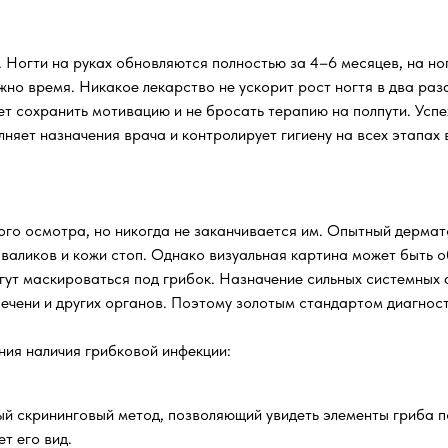
 Ногти на руках обновляются полностью за 4–6 месяцев, на ног
но время. Никакое лекарство не ускорит рост ногтя в два раза
т сохранить мотивацию и не бросать терапию на полпути. Успе
лняет назначения врача и контролирует гигиену на всех этапах
го осмотра, но никогда не заканчивается им. Опытный дермато
 валиков и кожи стоп. Однако визуальная картина может быть 
гут маскироваться под грибок. Назначение сильных системных
печени и других органов. Поэтому золотым стандартом диагнос
ия наличия грибковой инфекции:
 скрининговый метод, позволяющий увидеть элементы гриба по
ет его вид.