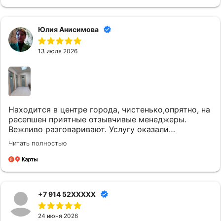
Юлия Анисимова
13 июля 2026
Находится в центре города, чистенько,опрятно, на
ресепшен приятные отзывчивые менеджеры.
Вежливо разговаривают. Услугу оказали
качественно и вовремя. Однозначно придем еще.
Читать полностью
+7 914 52XXXXX
24 июня 2026