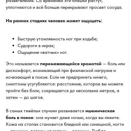
разветвления. Со временем эти бляшки растут,
уплотняются и всё больше перекрывают просвет сосуда.
На ранних стадиях человек может ощущать:
Быструю утомляемость ног при ходьбе;
Судороги в икрах;
Ощущение «ватных» ног.
Это называется
перемежающейся хромотой
— боль или
дискомфорт, возникающий при физической нагрузке и
исчезающий в покое. Если не предпринять ничего,
симптомы усугубляются: расстояние, которое вы можете
пройти без боли, сокращается до нескольких метров, а
затем — до шагов.
В самых тяжёлых случаях развивается
ишемическая
боль в покое
: она мучает даже ночью, когда вы лежите.
Кожа на стопах становится бледной или синюшной, ногти
— ломкими, волосы на голени — редкими. Любая