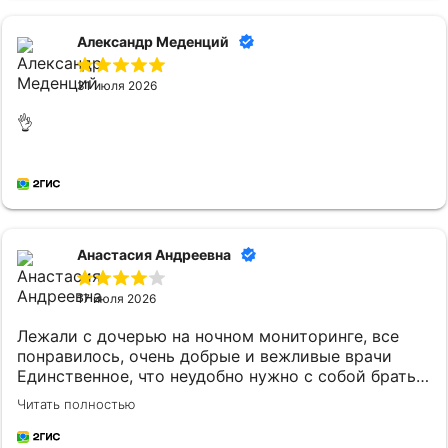
Александр Меденций
31 июля 2026
👌
Анастасия Андреевна
17 июля 2026
Лежали с дочерью на ночном мониторинге, все
понравилось, очень добрые и вежливые врачи
Единственное, что неудобно нужно с собой брать
постельное белье и маленькому ребенку
Читать полностью
кипяченую воду