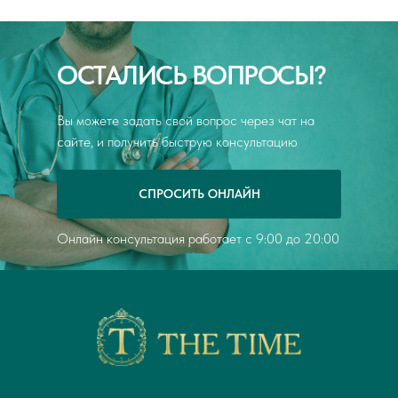
возникали. Обязательно обращусь к Елене
Сергеевне повторно, если вдруг потребуется. По
моему мнению, данного доктора однозначно
ОСТАЛИСЬ ВОПРОСЫ?
можно порекомендовать своим знакомым и
другим пациентам при необходимости.
Вы можете задать свой вопрос через чат на
сайте, и получить быструю консультацию
СПРОСИТЬ ОНЛАЙН
Онлайн консультация работает с 9:00 до 20:00