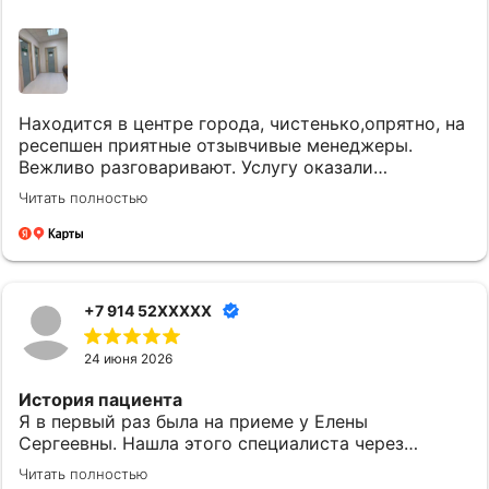
Находится в центре города, чистенько,опрятно, на
ресепшен приятные отзывчивые менеджеры.
Вежливо разговаривают. Услугу оказали
качественно и вовремя. Однозначно придем еще.
Читать полностью
+7 914 52XXXXX
24 июня 2026
История пациента
Я в первый раз была на приеме у Елены
Сергеевны. Нашла этого специалиста через
приложение МедТочка. При выборе обратила
Читать полностью
внимание на ее профессионализм. Перед