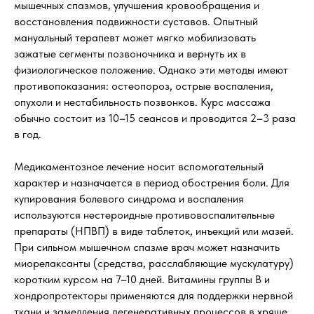
мышечных спазмов, улучшения кровообращения и
восстановления подвижности суставов. Опытный
мануальный терапевт может мягко мобилизовать
зажатые сегменты позвоночника и вернуть их в
физиологическое положение. Однако эти методы имеют
противопоказания: остеопороз, острые воспаления,
опухоли и нестабильность позвонков. Курс массажа
обычно состоит из 10–15 сеансов и проводится 2–3 раза
в год.
Медикаментозное лечение носит вспомогательный
характер и назначается в период обострения боли. Для
купирования болевого синдрома и воспаления
используются нестероидные противовоспалительные
препараты (НПВП) в виде таблеток, инъекций или мазей.
При сильном мышечном спазме врач может назначить
миорелаксанты (средства, расслабляющие мускулатуру)
коротким курсом на 7–10 дней. Витамины группы B и
хондропротекторы применяются для поддержки нервной
ткани и замедления дегенеративных процессов в хряще,