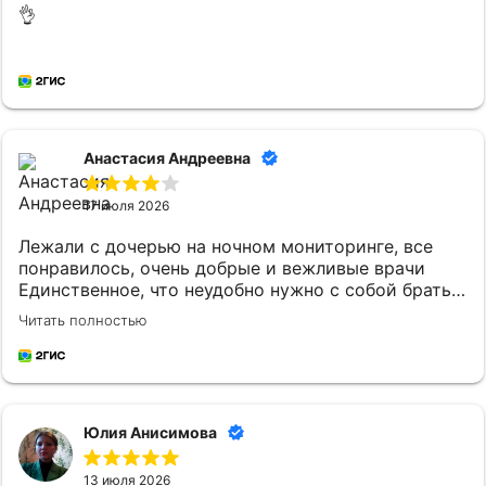
👌
Анастасия Андреевна
17 июля 2026
Лежали с дочерью на ночном мониторинге, все
понравилось, очень добрые и вежливые врачи
Единственное, что неудобно нужно с собой брать
постельное белье и маленькому ребенку
Читать полностью
кипяченую воду
Юлия Анисимова
13 июля 2026