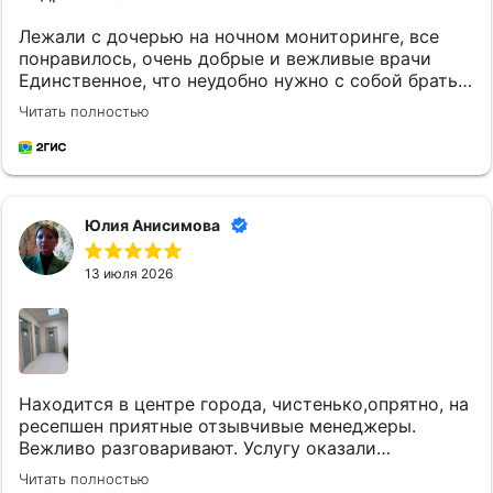
Лежали с дочерью на ночном мониторинге, все
понравилось, очень добрые и вежливые врачи
Единственное, что неудобно нужно с собой брать
постельное белье и маленькому ребенку
Читать полностью
кипяченую воду
Юлия Анисимова
13 июля 2026
Находится в центре города, чистенько,опрятно, на
ресепшен приятные отзывчивые менеджеры.
Вежливо разговаривают. Услугу оказали
качественно и вовремя. Однозначно придем еще.
Читать полностью