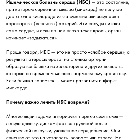
Ишемическая болезнь сердца (ИБС)
— это состояние,
при котором сердечная мышца (миокард) не получает
достаточно кислорода из-за сужения или закупорки
коронарных (венечных) артерий. Эти сосуды питают
само сердце, и если по ним плохо течёт кровь, орган
начинает «задыхаться».
Проще говоря, ИБС — это не просто «слабое сердце», а
результат атеросклероза: на стенках артерий
образуются бляшки из холестерина и других веществ,
которые со временем мешают нормальному кровотоку.
Если бляшка лопается — может развиться инфаркт
миокарда.
Почему важно лечить ИБС вовремя?
Многие люди годами игнорируют первые симптомы —
лёгкую одышку, дискомфорт за грудиной после
физической нагрузки, учащённое сердцебиение. Они
списывают это на усталость, возраст или стресс. Но