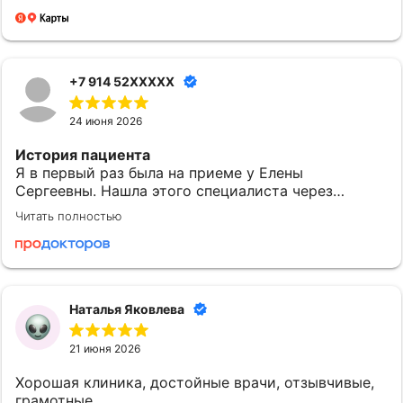
+7 914 52XXXXX
24 июня 2026
История пациента
Я в первый раз была на приеме у Елены
Сергеевны. Нашла этого специалиста через
приложение МедТочка. При выборе обратила
Читать полностью
внимание на ее профессионализм. Перед
исследованием были предоставлены одноразовые
расходные материалы: салфетки и пеленки.
Понравилось
Наталья Яковлева
Могу сказать, что после посещения доктора
Субочевой Е.С. у меня остались хорошие
21 июня 2026
впечатления. Врач показалась доброжелательной.
Она все объяснила и рассказала. Наша встреча
Хорошая клиника, достойные врачи, отзывчивые,
началась в назначенное время. Елена Сергеевна
грамотные.