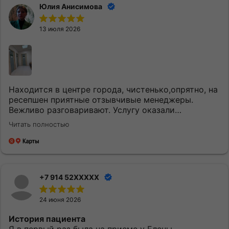
Юлия Анисимова
13 июля 2026
Находится в центре города, чистенько,опрятно, на
ресепшен приятные отзывчивые менеджеры.
Вежливо разговаривают. Услугу оказали
качественно и вовремя. Однозначно придем еще.
Читать полностью
+7 914 52XXXXX
24 июня 2026
История пациента
Я в первый раз была на приеме у Елены