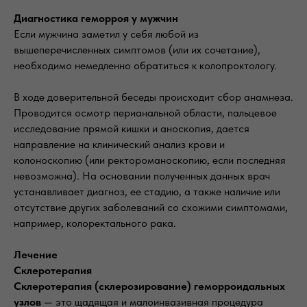
Диагностика геморроя у мужчин
Если мужчина заметил у себя любой из
вышеперечисленных симптомов (или их сочетание),
необходимо немедленно обратиться к колопроктологу.
В ходе доверительной беседы происходит сбор анамнеза.
Проводится осмотр перианальной области, пальцевое
исследование прямой кишки и аноскопия, дается
направление на клинический анализ крови и
колоноскопию (или ректороманоскопию, если последняя
невозможна). На основании полученных данных врач
устанавливает диагноз, ее стадию, а также наличие или
отсутствие других заболеваний со схожими симптомами,
например, колоректального рака.
Лечение
Склеротерапия
Склеротерапия (склерозирование) геморроидальных
узлов
— это щадящая и малоинвазивная процедура