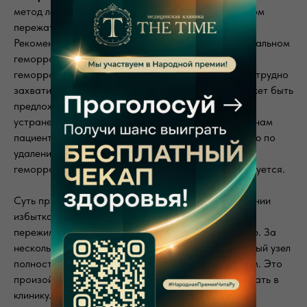
метод лечения геморроидальных узлов посредством
пережатия ножек узлов латексными кольцами.
Рекомендуется при II, III стадии геморроя. При начальном
геморрое I стадии метод не используется, так как
геморроидальные узлы еще не так выражены, и их трудно
захватить в кольцо. На IV стадии лигирование может быть
предложено только как временное решение для
устранения кровотечения, если по каким-то причинам
пациенту нельзя провести хирургическую операцию по
удалению геморроя. Если есть наружные
геморроидальные узлы, то лигирование не используется.
Суть процедуры лигирования заключается в удалении
избытка выпадающей ткани: силиконовое кольцо
пережимает ножку узла, лишая его питания кровью. За
несколько дней после лигирования геморроидальный узел
полностью отмирает и удаляется вместе с кольцом. Это
произойдет самостоятельно, не требуется приезжать в
клинику. Для пациента это абсолютно незаметный