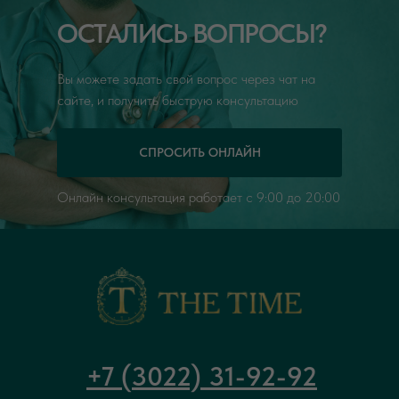
моему мнению, данного доктора однозначно
ОСТАЛИСЬ ВОПРОСЫ?
можно порекомендовать своим знакомым и
другим пациентам при необходимости.
Вы можете задать свой вопрос через чат на
сайте, и получить быструю консультацию
СПРОСИТЬ ОНЛАЙН
Онлайн консультация работает с 9:00 до 20:00
+7 (3022) 31-92-92