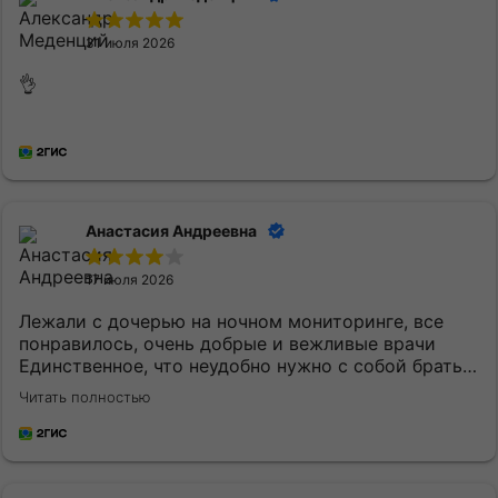
31 июля 2026
👌
Анастасия Андреевна
17 июля 2026
Лежали с дочерью на ночном мониторинге, все
понравилось, очень добрые и вежливые врачи
Единственное, что неудобно нужно с собой брать
постельное белье и маленькому ребенку
Читать полностью
кипяченую воду