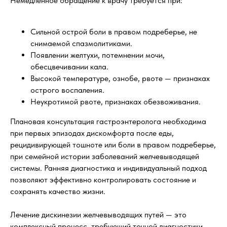
Немедленное обращение к врачу требуется при:
Сильной острой боли в правом подреберье, не
снимаемой спазмолитиками.
Появлении желтухи, потемнении мочи,
обесцвечивании кала.
Высокой температуре, ознобе, рвоте — признаках
острого воспаления.
Неукротимой рвоте, признаках обезвоживания.
Плановая консультация гастроэнтеролога необходима
при первых эпизодах дискомфорта после еды,
рецидивирующей тошноте или боли в правом подреберье,
при семейной истории заболеваний желчевыводящей
системы. Ранняя диагностика и индивидуальный подход
позволяют эффективно контролировать состояние и
сохранять качество жизни.
Лечение дискинезии желчевыводящих путей — это
комплексный процесс, требующий точной диагностики,