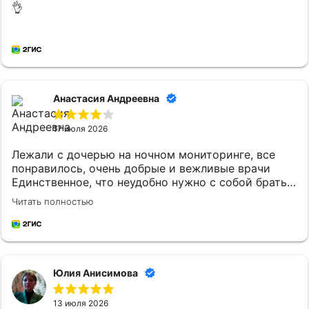
👌
Анастасия Андреевна
17 июля 2026
Лежали с дочерью на ночном мониторинге, все
понравилось, очень добрые и вежливые врачи
Единственное, что неудобно нужно с собой брать
постельное белье и маленькому ребенку
Читать полностью
кипяченую воду
Юлия Анисимова
13 июля 2026