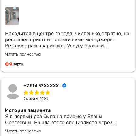
Находится в центре города, чистенько,опрятно, на
ресепшен приятные отзывчивые менеджеры.
Вежливо разговаривают. Услугу оказали
качественно и вовремя. Однозначно придем еще.
Читать полностью
+7 914 52XXXXX
24 июня 2026
История пациента
Я в первый раз была на приеме у Елены
Сергеевны. Нашла этого специалиста через
приложение МедТочка. При выборе обратила
Читать полностью
внимание на ее профессионализм. Перед