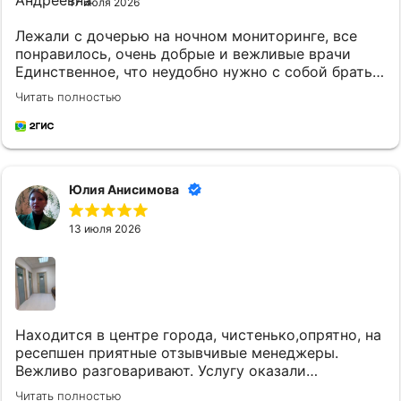
17 июля 2026
Лежали с дочерью на ночном мониторинге, все
понравилось, очень добрые и вежливые врачи
Единственное, что неудобно нужно с собой брать
постельное белье и маленькому ребенку
Читать полностью
кипяченую воду
Юлия Анисимова
13 июля 2026
Находится в центре города, чистенько,опрятно, на
ресепшен приятные отзывчивые менеджеры.
Вежливо разговаривают. Услугу оказали
качественно и вовремя. Однозначно придем еще.
Читать полностью