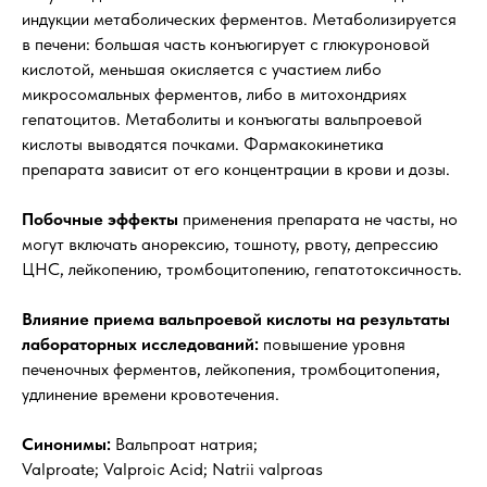
индукции метаболических ферментов. Метаболизируется
в печени: большая часть конъюгирует с глюкуроновой
кислотой, меньшая окисляется с участием либо
микросомальных ферментов, либо в митохондриях
гепатоцитов. Метаболиты и конъюгаты вальпроевой
кислоты выводятся почками. Фармакокинетика
препарата зависит от его концентрации в крови и дозы.
Побочные эффекты
применения препарата не часты, но
могут включать анорексию, тошноту, рвоту, депрессию
ЦНС, лейкопению, тромбоцитопению, гепатотоксичность.
Влияние приема вальпроевой кислоты на результаты
лабораторных исследований:
повышение уровня
печеночных ферментов, лейкопения, тромбоцитопения,
удлинение времени кровотечения.
Синонимы:
Вальпроат натрия;
Valproate; Valproic Acid; Natrii valproas