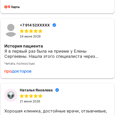
+7 914 52XXXXX
24 июня 2026
История пациента
Я в первый раз была на приеме у Елены
Сергеевны. Нашла этого специалиста через
приложение МедТочка. При выборе обратила
Читать полностью
внимание на ее профессионализм. Перед
исследованием были предоставлены одноразовые
расходные материалы: салфетки и пеленки.
Понравилось
Наталья Яковлева
Могу сказать, что после посещения доктора
Субочевой Е.С. у меня остались хорошие
21 июня 2026
впечатления. Врач показалась доброжелательной.
Она все объяснила и рассказала. Наша встреча
Хорошая клиника, достойные врачи, отзывчивые,
началась в назначенное время. Елена Сергеевна