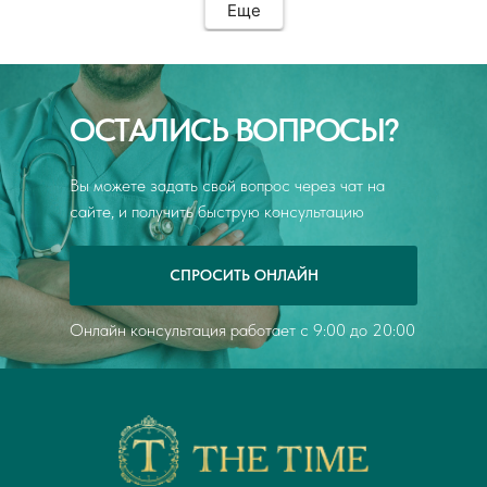
Еще
Специалист доносила информацию в понятной
форме и смогла ответить на все вопросы, которые
возникали. Обязательно обращусь к Елене
Сергеевне повторно, если вдруг потребуется. По
моему мнению, данного доктора однозначно
ОСТАЛИСЬ ВОПРОСЫ?
можно порекомендовать своим знакомым и
другим пациентам при необходимости.
Вы можете задать свой вопрос через чат на
сайте, и получить быструю консультацию
СПРОСИТЬ ОНЛАЙН
Онлайн консультация работает с 9:00 до 20:00