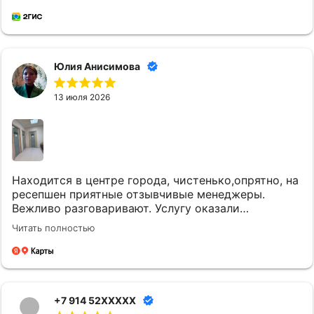
кипяченую воду
Юлия Анисимова
13 июля 2026
Находится в центре города, чистенько,опрятно, на
ресепшен приятные отзывчивые менеджеры.
Вежливо разговаривают. Услугу оказали
качественно и вовремя. Однозначно придем еще.
Читать полностью
+7 914 52XXXXX