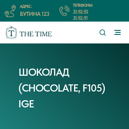
ТЕЛЕФОНЫ:
АДРЕС:
31-92-92
БУТИНА 123
31-92-91
ШОКОЛАД
(CHOCOLATE, F105)
IGE