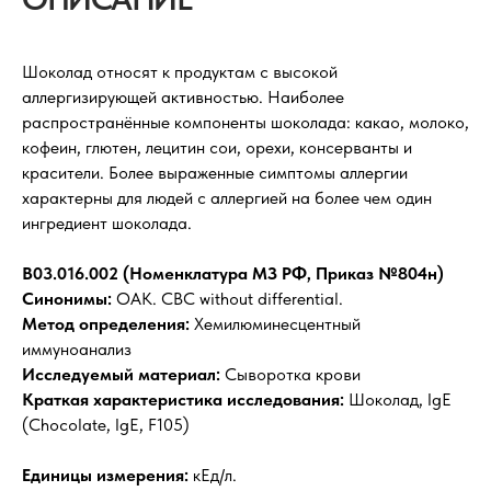
Шоколад относят к продуктам с высокой
аллергизирующей активностью. Наиболее
распространённые компоненты шоколада: какао, молоко,
кофеин, глютен, лецитин сои, орехи, консерванты и
красители. Более выраженные симптомы аллергии
характерны для людей с аллергией на более чем один
ингредиент шоколада.
B03.016.002 (Номенклатура МЗ РФ, Приказ №804н)
Синонимы:
ОАК. CBC without differential.
Метод определения:
Хемилюминесцентный
иммуноанализ
Исследуемый материал:
Сыворотка крови
Краткая характеристика исследования:
Шоколад, IgE
(Chocolate, IgE, F105)
Единицы измерения:
кЕд/л.