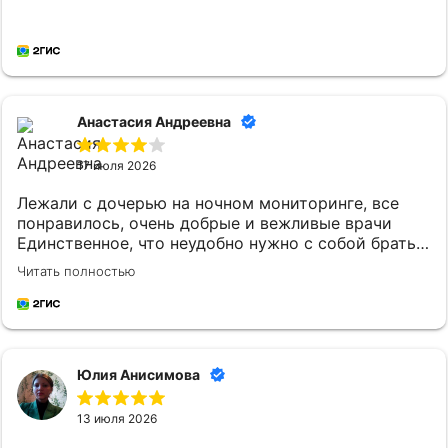
Анастасия Андреевна
17 июля 2026
Лежали с дочерью на ночном мониторинге, все
понравилось, очень добрые и вежливые врачи
Единственное, что неудобно нужно с собой брать
постельное белье и маленькому ребенку
Читать полностью
кипяченую воду
Юлия Анисимова
13 июля 2026