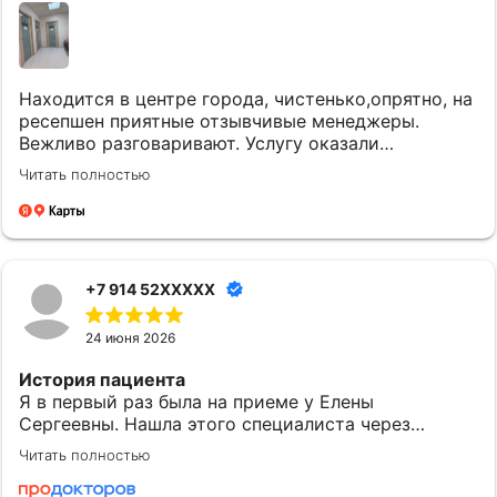
Находится в центре города, чистенько,опрятно, на
ресепшен приятные отзывчивые менеджеры.
Вежливо разговаривают. Услугу оказали
качественно и вовремя. Однозначно придем еще.
Читать полностью
+7 914 52XXXXX
24 июня 2026
История пациента
Я в первый раз была на приеме у Елены
Сергеевны. Нашла этого специалиста через
приложение МедТочка. При выборе обратила
Читать полностью
внимание на ее профессионализм. Перед
исследованием были предоставлены одноразовые