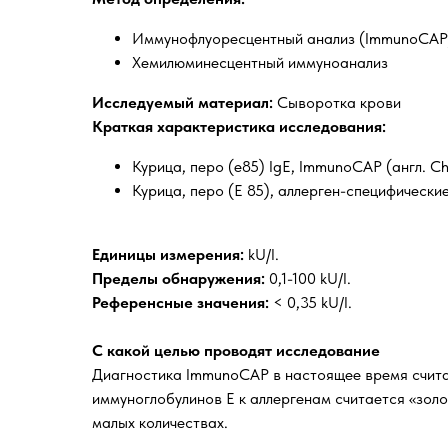
Иммунофлуоресцентный анализ (ImmunoCAP
Хемилюминесцентный иммуноанализ
Исследуемый материал:
Сыворотка крови
Краткая характеристика исследования:
Курица, перо (e85) IgE, ImmunoCAP (англ. Chi
Курица, перо (Е 85), аллерген-специфические
Единицы измерения:
kU/l.
Пределы обнаружения:
0,1-100 kU/l.
Референсные значения:
< 0,35 kU/l.
С какой целью проводят исследование
Диагностика ImmunoCAP в настоящее время считае
иммуноглобулинов Е к аллергенам считается «зол
малых количествах.