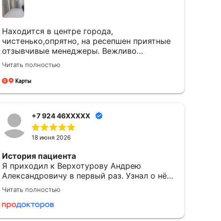
Находится в центре города,
чистенько,опрятно, на ресепшен приятные
отзывчивые менеджеры. Вежливо
разговаривают. Услугу оказали качественно
Читать полностью
и вовремя. Однозначно придем еще.
+7 924 46XXXXX
18 июня 2026
История пациента
Я приходил к Верхотурову Андрею
Александровичу в первый раз. Узнал о нём
через портал ПроДокторов, также на
Читать полностью
выбор повлияла платная услуга. Оценивать
эффективность лечения пока что рано,
могу говорить только по поводу