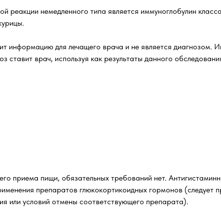
ой реакции немедленного типа является иммуноглобулин класса 
курицы.
т информацию для лечащего врача и не является диагнозом. И
оз ставит врач, используя как результаты данного обследовани
его приема пищи, обязательных требований нет. Антигистаминн
рименения препаратов глюкокортикоидных гормонов (следует п
ия или условий отмены соответствующего препарата).