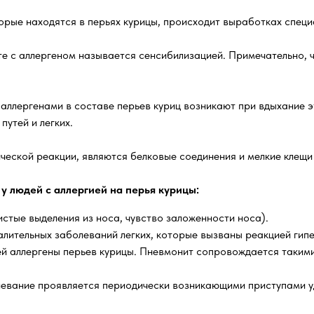
орые находятся в перьях курицы, происходит выработках специф
е с аллергеном называется сенсибилизацией. Примечательно, ч
 аллергенами в составе перьев куриц возникают при вдыхание 
путей и легких.
еской реакции, являются белковые соединения и мелкие клещи 
у людей с аллергией на перья курицы:
истые выделения из носа, чувство заложенности носа).
алительных заболеваний легких, которые вызваны реакцией гип
 аллергены перьев курицы. Пневмонит сопровождается такими 
евание проявляется периодически возникающими приступами уд