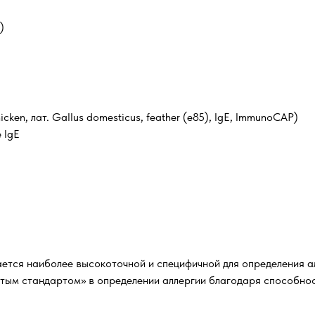
)
cken, лат. Gallus domesticus, feather (e85), IgE, ImmunoCAP)
 IgЕ
тся наиболее высокоточной и специфичной для определения а
отым стандартом» в определении аллергии благодаря способно