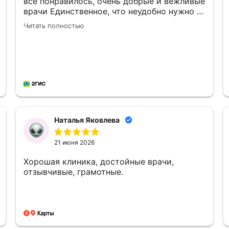
все понравилось, очень добрые и вежливые
врачи Единственное, что неудобно нужно с
собой брать постельное белье и
Читать полностью
маленькому ребенку кипяченую воду
Наталья Яковлева
21 июня 2026
Хорошая клиника, достойные врачи,
отзывчивые, грамотные.