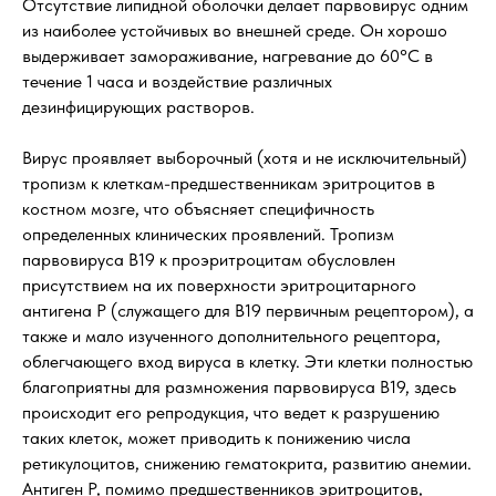
Отсутствие липидной оболочки делает парвовирус одним
из наиболее устойчивых во внешней среде. Он хорошо
выдерживает замораживание, нагревание до 60°С в
течение 1 часа и воздействие различных
дезинфицирующих растворов.
Вирус проявляет выборочный (хотя и не исключительный)
тропизм к клеткам-предшественникам эритроцитов в
костном мозге, что объясняет специфичность
определенных клинических проявлений. Тропизм
парвовируса В19 к проэритроцитам обусловлен
присутствием на их поверхности эритроцитарного
антигена P (служащего для В19 первичным рецептором), а
также и мало изученного дополнительного рецептора,
облегчающего вход вируса в клетку. Эти клетки полностью
благоприятны для размножения парвовируса В19, здесь
происходит его репродукция, что ведет к разрушению
таких клеток, может приводить к понижению числа
ретикулоцитов, снижению гематокрита, развитию анемии.
Антиген P, помимо предшественников эритроцитов,