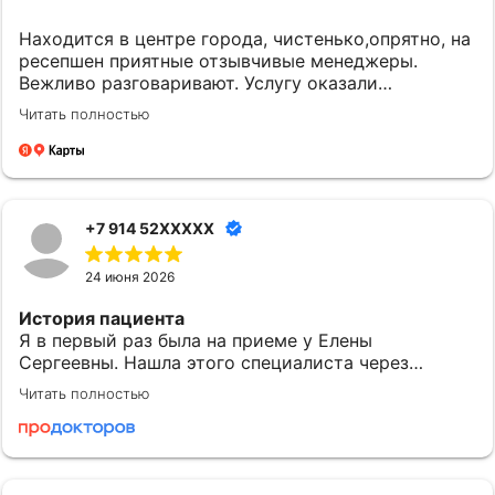
Находится в центре города, чистенько,опрятно, на
ресепшен приятные отзывчивые менеджеры.
Вежливо разговаривают. Услугу оказали
качественно и вовремя. Однозначно придем еще.
Читать полностью
+7 914 52XXXXX
24 июня 2026
История пациента
Я в первый раз была на приеме у Елены
Сергеевны. Нашла этого специалиста через
приложение МедТочка. При выборе обратила
Читать полностью
внимание на ее профессионализм. Перед
исследованием были предоставлены одноразовые
расходные материалы: салфетки и пеленки.