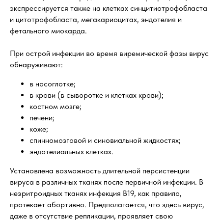
экспрессируется также на клетках синцитиотрофобласта
и цитотрофобласта, мегакариоцитах, эндотелия и
фетального миокарда.
При острой инфекции во время виремической фазы вирус
обнаруживают:
в носоглотке;
в крови (в сыворотке и клетках крови);
костном мозге;
печени;
коже;
спинномозговой и синовиальной жидкостях;
эндотелиальных клетках.
Установлена возможность длительной персистенции
вируса в различных тканях после первичной инфекции. В
неэритроидных тканях инфекция В19, как правило,
протекает абортивно. Предполагается, что здесь вирус,
даже в отсутствие репликации, проявляет свою