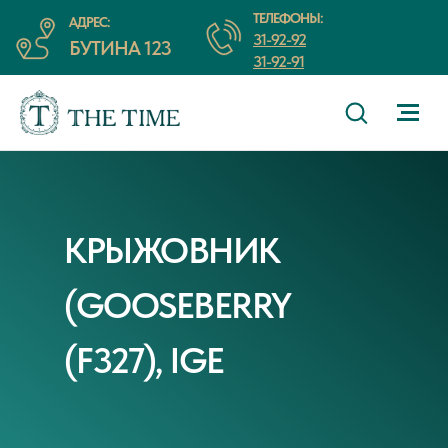
ТЕЛЕФОНЫ:
АДРЕС:
31-92-92
БУТИНА 123
31-92-91
КРЫЖОВНИК
(GOOSEBERRY
(F327), IGE