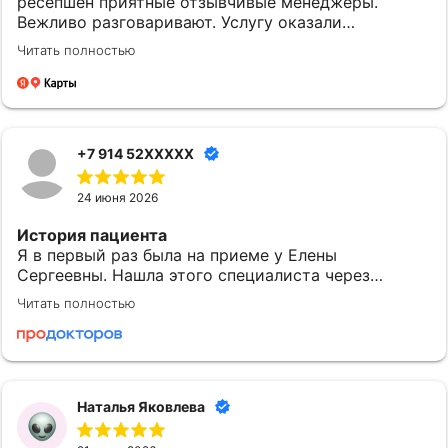
ресепшен приятные отзывчивые менеджеры.
Вежливо разговаривают. Услугу оказали
качественно и вовремя. Однозначно придем еще.
Читать полностью
+7 914 52XXXXX
24 июня 2026
История пациента
Я в первый раз была на приеме у Елены
Сергеевны. Нашла этого специалиста через
приложение МедТочка. При выборе обратила
Читать полностью
внимание на ее профессионализм. Перед
исследованием были предоставлены одноразовые
расходные материалы: салфетки и пеленки.
Понравилось
Наталья Яковлева
Могу сказать, что после посещения доктора
Субочевой Е.С. у меня остались хорошие