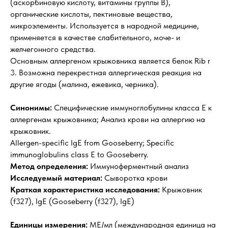
(аскорбиновую кислоту, витамины группы В),
органические кислоты, пектиновые вещества,
микроэлементы. Используется в народной медицине,
применяется в качестве слабительного, моче- и
желчегонного средства.
Основным аллергеном крыжовника является белок Rib r
3. Возможна перекрестная аллергическая реакция на
другие ягоды (малина, ежевика, черника).
Синонимы:
Специфические иммуноглобулины класса Е к
аллергенам крыжовника;
Анализ крови на аллергию на
крыжовник.
Allergen-specific IgE from Gooseberry; Specific
immunoglobulins class E to Gooseberry.
Метод определения:
Иммуноферментный анализ
Исследуемый материал:
Сыворотка крови
Краткая характеристика исследования:
Крыжовник
(f327), IgE (Gooseberry (f327), IgE)
Единицы измерения:
МЕ/мл (международная единица на