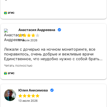
Анастасия Андреевна
17 июля 2026
Лежали с дочерью на ночном мониторинге, все
понравилось, очень добрые и вежливые врачи
Единственное, что неудобно нужно с собой брать
постельное белье и маленькому ребенку
Читать полностью
кипяченую воду
Юлия Анисимова
13 июля 2026