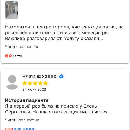
Находится в центре города, чистенько,опрятно, на
ресепшен приятные отзывчивые менеджеры.
Вежливо разговаривают. Услугу оказали
качественно и вовремя. Однозначно придем еще.
Читать полностью
+7 914 52XXXXX
24 июня 2026
История пациента
Я в первый раз была на приеме у Елены
Сергеевны. Нашла этого специалиста через
приложение МедТочка. При выборе обратила
Читать полностью
внимание на ее профессионализм. Перед
исследованием были предоставлены одноразовые