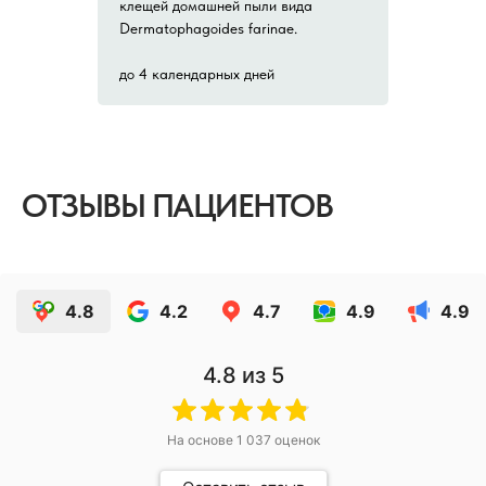
клещей домашней пыли вида
Dermatophagoides farinae.
до 4 календарных дней
ОТЗЫВЫ ПАЦИЕНТОВ
4.8
4.2
4.7
4.9
4.9
4.8
из 5
На основе
1 037
оценок