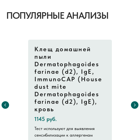
ПОПУЛЯРНЫЕ АНАЛИЗЫ
Клещ домашней
пыли
Dermatophagoides
farinaе (d2), IgE,
ImmunoCAP (House
dust mite
Dermatophagoides
farinaе (d2), IgE),
кровь
1145 руб.
Тест используют для выявления
сенсибилизации к аллергенам