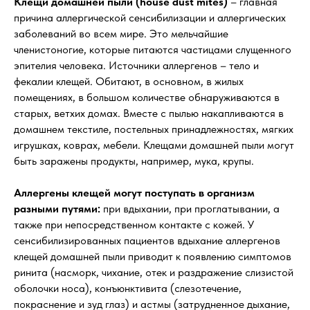
Клещи домашней пыли (house dust mites)
– главная
причина аллергической сенсибилизации и аллергических
заболеваний во всем мире. Это мельчайшие
членистоногие, которые питаются частицами слущенного
эпителия человека. Источники аллергенов – тело и
фекалии клещей. Обитают, в основном, в жилых
помещениях, в большом количестве обнаруживаются в
старых, ветхих домах. Вместе с пылью накапливаются в
домашнем текстиле, постельных принадлежностях, мягких
игрушках, коврах, мебели. Клещами домашней пыли могут
быть заражены продукты, например, мука, крупы.
Аллергены клещей могут поступать в организм
разными путями:
при вдыхании, при проглатывании, а
также при непосредственном контакте с кожей. У
сенсибилизированных пациентов вдыхание аллергенов
клещей домашней пыли приводит к появлению симптомов
ринита (насморк, чихание, отек и раздражение слизистой
оболочки носа), конъюнктивита (слезотечение,
покраснение и зуд глаз) и астмы (затрудненное дыхание,