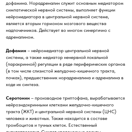
дофамина. Норадреналин служит основным медиатором
симпатической нервной системы, выполняет функции
нейромедиатора в центральной нервной системе,
является вторым гормоном мозгового вещества
надпочечников. Действует во многом синергично с
адреналином.
Дофамин
– нейромедиатор центральной нервной
системы, а также медиатор ненервной локальной
(паракринной) регуляции в ряде периферических органов
(в том числе слизистой желудочно-кишечного тракта,
почках), предшественник норадреналина и адреналина в
ходе их синтеза.
Серотонин
– производное триптофана, вырабатывается
нейроэндокринными клетками желудочно-кишечного
тракта (ЖКТ) и центральной нервной системы (ЦНС)
человека и животных. Также находится в составе
тромбоцитов и тучных клеток. Естественный
антидепрессант. Сужает кровеносные сосуды,