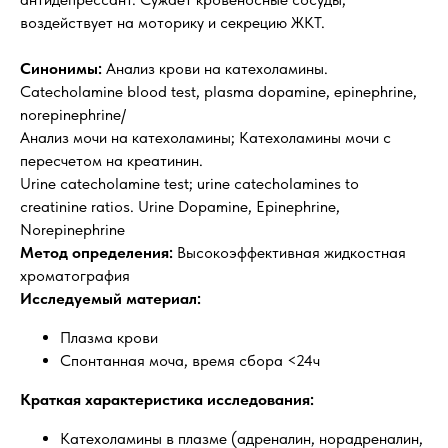
воздействует на моторику и секрецию ЖКТ.
Синонимы:
Анализ крови на катехоламины.
Catecholamine blood test, plasma dopamine, epinephrine,
norepinephrine/
Анализ мочи на катехоламины; Катехоламины мочи с
пересчетом на креатинин.
Urine catecholamine test; urine catecholamines to
creatinine ratios. Urine Dopamine, Epinephrine,
Norepinephrine
Метод определения:
Высокоэффективная жидкостная
хроматография
Исследуемый материал:
Плазма крови
Спонтанная моча, время сбора <24ч
Краткая характеристика исследования:
Катехоламины в плазме (адреналин, норадреналин,