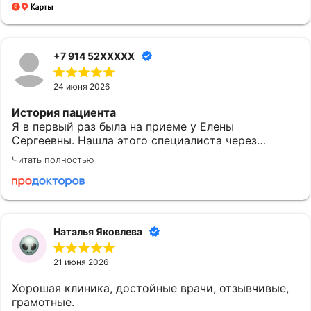
+7 914 52XXXXX
24 июня 2026
История пациента
Я в первый раз была на приеме у Елены
Сергеевны. Нашла этого специалиста через
приложение МедТочка. При выборе обратила
Читать полностью
внимание на ее профессионализм. Перед
исследованием были предоставлены одноразовые
расходные материалы: салфетки и пеленки.
Понравилось
Наталья Яковлева
Могу сказать, что после посещения доктора
Субочевой Е.С. у меня остались хорошие
21 июня 2026
впечатления. Врач показалась доброжелательной.
Она все объяснила и рассказала. Наша встреча
Хорошая клиника, достойные врачи, отзывчивые,
началась в назначенное время. Елена Сергеевна
грамотные.
провела со мной приблизительно 15-20 минут, и в