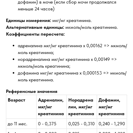
дофамин) в моче (если сбор мочи продолжался
меньше 24 часов)
Единицы измерения:
мкг/мг креатинина.
Альтернативные единицы:
мкмоль/моль креатинина.
Коэффициенты пересчета:
адреналина мкг/мг креатинина х 0,00162 => мкмоль/
моль креатинина;
норадреналина мкг/мг креатинина х 0,00149 =>
мкмоль/моль креатинина;
дофамина мкг/мг креатинина х 0,000153 => мкмоль/
моль креатинина.
Референсные значения
Возраст
Адреналин,
Норадрена
Дофамин,
мкг/мг
лин, мкг/мг
мкг/мг
креатинина
креатинина
креатинина
до 11 мес.
0 - 0,375
0,025 - 0,310
0,240 - 1,290