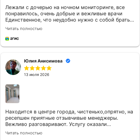
Лежали с дочерью на ночном мониторинге, все
понравилось, очень добрые и вежливые врачи
Единственное, что неудобно нужно с собой брать
постельное белье и маленькому ребенку
Читать полностью
кипяченую воду
Юлия Анисимова
13 июля 2026
Находится в центре города, чистенько,опрятно, на
ресепшен приятные отзывчивые менеджеры.
Вежливо разговаривают. Услугу оказали
качественно и вовремя. Однозначно придем еще.
Читать полностью