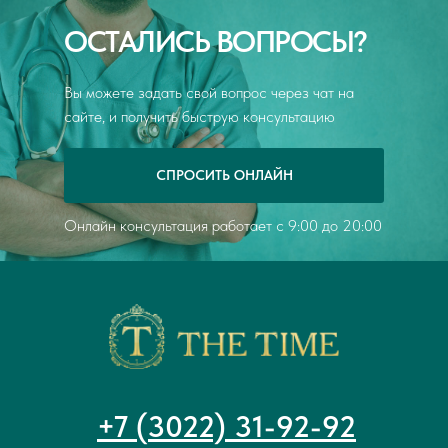
моему мнению, данного доктора однозначно
ОСТАЛИСЬ ВОПРОСЫ?
можно порекомендовать своим знакомым и
другим пациентам при необходимости.
Вы можете задать свой вопрос через чат на
сайте, и получить быструю консультацию
СПРОСИТЬ ОНЛАЙН
Онлайн консультация работает с 9:00 до 20:00
+7 (3022) 31-92-92