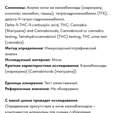
Синонимы:
Анализ мочи на каннабиноиды (марихуану;
коноплю; каннабис; гашиш); тетрагидроканнабинол (ТГК);
дельта-9-тетра-гидроканнабинол.
Delta-9-THC-9-carboxylic acid, THC; Cannabis
(Marijuana) and Cannabinoids; Cannabinoid or cannabis
testing; Tetrahydrocannabinol (THC) testing; THC urine test
(cannabis).
Метод определения:
Иммунохроматографический
анализ
Исследуемый материал:
Моча
Краткая характеристика исследования:
Каннабиноиды
(марихуана) (Cannabinoids (marijuana))
Единицы измерения:
Тест качественный
Референсные значения:
Не обнаружено
С какой целью проводят исследование
Определение присутствия в моче каннабиноидов –
компонентов марихуаны для оценки соблюдения