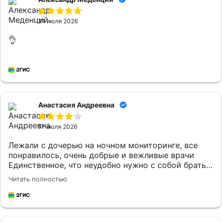
31 июля 2026
👌
Анастасия Андреевна
17 июля 2026
Лежали с дочерью на ночном мониторинге, все
понравилось, очень добрые и вежливые врачи
Единственное, что неудобно нужно с собой брать
постельное белье и маленькому ребенку
Читать полностью
кипяченую воду