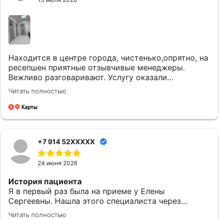
Находится в центре города, чистенько,опрятно, на
ресепшен приятные отзывчивые менеджеры.
Вежливо разговаривают. Услугу оказали
качественно и вовремя. Однозначно придем еще.
Читать полностью
+7 914 52XXXXX
24 июня 2026
История пациента
Я в первый раз была на приеме у Елены
Сергеевны. Нашла этого специалиста через
приложение МедТочка. При выборе обратила
Читать полностью