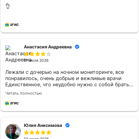
👌
Анастасия Андреевна
17 июля 2026
Лежали с дочерью на ночном мониторинге, все
понравилось, очень добрые и вежливые врачи
Единственное, что неудобно нужно с собой брать
постельное белье и маленькому ребенку
Читать полностью
кипяченую воду
Юлия Анисимова
13 июля 2026