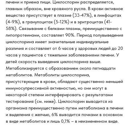
печени и приема пищи. Циклоспорин распределяется,
главным образом, вне кровяного русла. В крови активное
вещество присутствует в плазме (33-47%), в лимфоцитах
(4-9%), в гранулоцитах (5-12%) и в эритроцитах (41-
58%). Связывание с белками плазмы, преимущественно с
липопротеинами, составляет 90%. Период полувыведения
циклоспорина имеет значительные индивидуальные
различия и составляет от 6 часов у здоровых людей до 20
часов у пациентов с тяжелыми заболеваниями печени. У
детей скорость выведения циклоспорина выше.
Метаболизируется с образованием около пятнадцати
метаболитов. Метаболиты циклоспорина,
присутствующие в крови, обладают существенно меньшей
иммуносупрессивной активностью, но они могут в
некоторой степени интерферировать с результатами
тестирования (см. ниже). Циклоспорин выводится из
организма преимущественно путем метаболизма в печени
и выделения с желчью, 6% выводится почками в основном
в виде метаболитов и лишь 0,1% – в неизмененном виде.