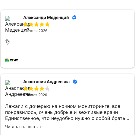
Александр Меденций
31 июля 2026
👌
Анастасия Андреевна
17 июля 2026
Лежали с дочерью на ночном мониторинге, все
понравилось, очень добрые и вежливые врачи
Единственное, что неудобно нужно с собой брать
постельное белье и маленькому ребенку
Читать полностью
кипяченую воду