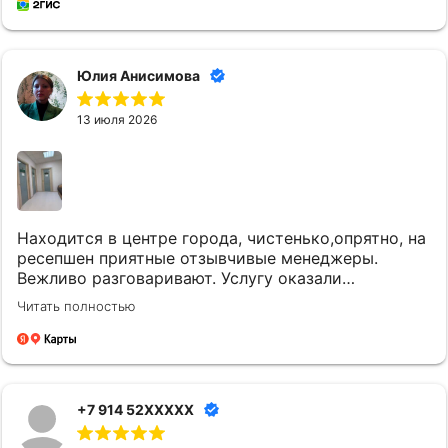
Юлия Анисимова
13 июля 2026
Находится в центре города, чистенько,опрятно, на
ресепшен приятные отзывчивые менеджеры.
Вежливо разговаривают. Услугу оказали
качественно и вовремя. Однозначно придем еще.
Читать полностью
+7 914 52XXXXX