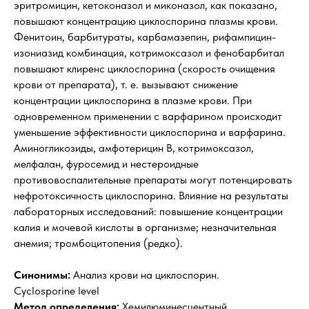
эритромицин, кетоконазол и миконазол, как показано,
повышают концентрацию циклоспорина плазмы крови.
Фенитоин, барбитураты, карбамазепин, рифампицин-
изониазид комбинация, котримоксазол и фенобарбитал
повышают клиренс циклоспорина (скорость очищения
крови от препарата), т. е. вызывают снижение
концентрации циклоспорина в плазме крови. При
одновременном применении с варфарином происходит
уменьшение эффективности циклоспорина и варфарина.
Аминогликозиды, амфотерицин В, котримоксазол,
мелфалан, фуросемид и нестероидные
противовоспалительные препараты могут потенцировать
нефротоксичность циклоспорина. Влияние на результаты
лабораторных исследований: повышение концентрации
калия и мочевой кислоты в организме; незначительная
анемия; тромбоцитопения (редко).
Синонимы:
Анализ крови на циклоспорин.
Cyclosporine level
Метод определения:
Хемилюминесцентный