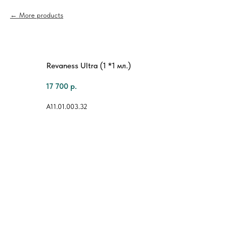
More products
Revaness Ultra (1 *1 мл.)
17 700
р.
А11.01.003.32